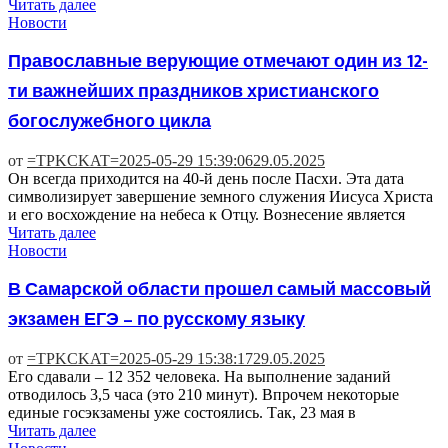
Читать далее
Новости
Православные верующие отмечают один из 12-
ти важнейших праздников христианского
богослужебного цикла
от
=TPKCKAT=
2025-05-29 15:39:06
29.05.2025
Он всегда приходится на 40-й день после Пасхи. Эта дата
символизирует завершение земного служения Иисуса Христа
и его восхождение на небеса к Отцу. Вознесение является
Читать далее
Новости
В Самарской области прошел самый массовый
экзамен ЕГЭ – по русскому языку
от
=TPKCKAT=
2025-05-29 15:38:17
29.05.2025
Его сдавали – 12 352 человека. На выполнение заданий
отводилось 3,5 часа (это 210 минут). Впрочем некоторые
единые госэкзамены уже состоялись. Так, 23 мая в
Читать далее