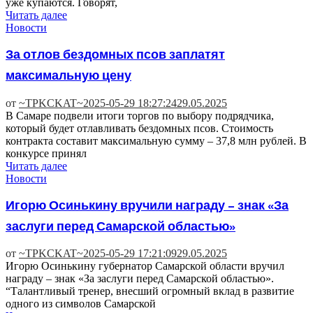
уже купаются. Говорят,
Читать далее
Новости
За отлов бездомных псов заплатят
максимальную цену
от
~TPKCKAT~
2025-05-29 18:27:24
29.05.2025
В Самаре подвели итоги торгов по выбору подрядчика,
который будет отлавливать бездомных псов. Стоимость
контракта составит максимальную сумму – 37,8 млн рублей. В
конкурсе принял
Читать далее
Новости
Игорю Осинькину вручили награду – знак «За
заслуги перед Самарской областью»
от
~TPKCKAT~
2025-05-29 17:21:09
29.05.2025
Игорю Осинькину губернатор Самарской области вручил
награду – знак «За заслуги перед Самарской областью».
“Талантливый тренер, внесший огромный вклад в развитие
одного из символов Самарской