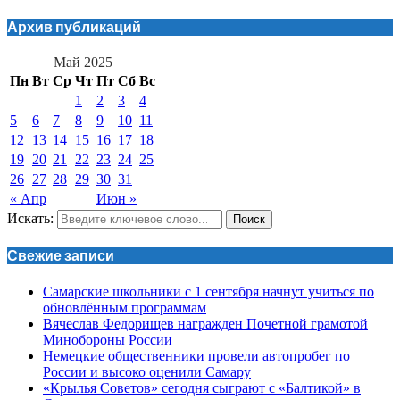
Архив публикаций
Май 2025
Пн
Вт
Ср
Чт
Пт
Сб
Вс
1
2
3
4
5
6
7
8
9
10
11
12
13
14
15
16
17
18
19
20
21
22
23
24
25
26
27
28
29
30
31
« Апр
Июн »
Искать:
Поиск
Свежие записи
Самарские школьники с 1 сентября начнут учиться по
обновлённым программам
Вячеслав Федорищев награжден Почетной грамотой
Минобороны России
Немецкие общественники провели автопробег по
России и высоко оценили Самару
«Крылья Советов» сегодня сыграют с «Балтикой» в