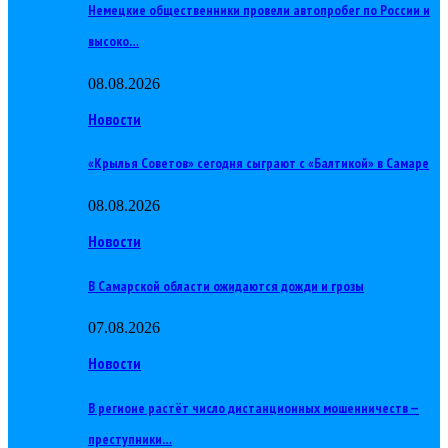
Немецкие общественники провели автопробег по России и
высоко…
08.08.2026
Новости
«Крылья Советов» сегодня сыграют с «Балтикой» в Самаре
08.08.2026
Новости
В Самарской области ожидаются дожди и грозы
07.08.2026
Новости
В регионе растёт число дистанционных мошенничеств —
преступники…