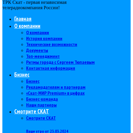
ТРК Скат - первая независимая
телерадиокомпания Роcсии!
Главная
О компании
О компании
История компании
Технические возможности
Документы
Топ-менеджмент
Ритмы города с Сергеем Тюпаевым
Контактная информация
Бизнес
Бизнес
Рекламодателям и партнерам
«Скат-МИР Premium» в цифрах
Бизнес-команда
Наши партнеры
Смотрите СКАТ
Смотрите СКАТ
Ваше утро от 23.03.2024