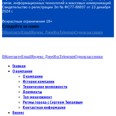
связи, информационных технологий и массовых коммуникаций.
Свидетельство о регистрации Эл № ФС77-88837 от 13 декабря
2024 г.
Возрастные ограничения 18+
Следуйте за нами
ВКонтакте
Email
Яндекс Дзен
Rss
Telegram
Одноклассники
ВКонтакте
Email
Яндекс Дзен
Rss
Telegram
Одноклассники
Главная
О компании
О компании
История компании
Технические возможности
Документы
Топ-менеджмент
Ритмы города с Сергеем Тюпаевым
Контактная информация
Бизнес