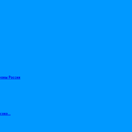
роны России
ысоко…