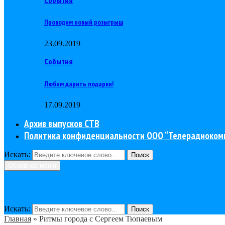
Проводим новый розыгрыш
23.09.2019
События
Любим дарить подарки!
17.09.2019
Архив выпусков СТВ
Политика конфиденциальности ООО “Телерадиоком
Искать:
Поиск
Основное меню
Искать:
Поиск
Главная
»
Ритмы города с Сергеем Тюпаевым