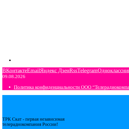
ВКонтакте
Email
Яндекс Дзен
Rss
Telegram
Одноклассни
09.08.2026
Политика конфиденциальности ООО “Телерадиокомп
ТРК Скат - первая независимая
телерадиокомпания Роcсии!