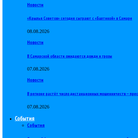
Новости
«Крылья Советов» сегодня сыграют с «Балтикой» в Самаре
08.08.2026
Новости
В Самарской области ожидаются дожди и грозы
07.08.2026
Новости
В регионе растёт число дистанционных мошенничеств — пре
07.08.2026
События
События