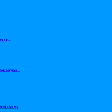
тера в…
при покупке…
ской области