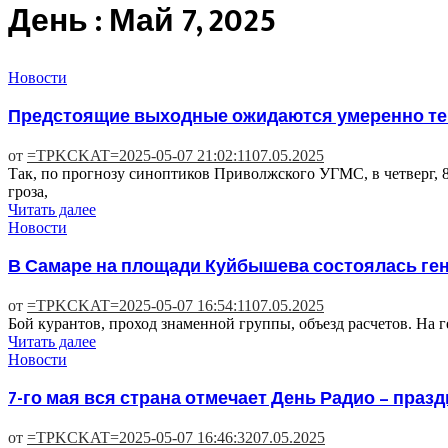
День : Май 7, 2025
Новости
Предстоящие выходные ожидаются умеренно теп
от
=TPKCKAT=
2025-05-07 21:02:11
07.05.2025
Так, по прогнозу синоптиков Приволжского УГМС, в четверг, 
гроза,
Читать далее
Новости
В Самаре на площади Куйбышева состоялась ге
от
=TPKCKAT=
2025-05-07 16:54:11
07.05.2025
Бой курантов, проход знаменной группы, объезд расчетов. На 
Читать далее
Новости
7-го мая вся страна отмечает День Радио – праз
от
=TPKCKAT=
2025-05-07 16:46:32
07.05.2025