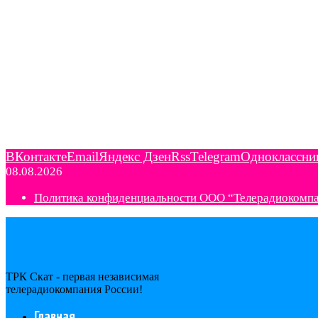
ВКонтакте
Email
Яндекс Дзен
Rss
Telegram
Одноклассни
08.08.2026
Политика конфиденциальности ООО “Телерадиокомп
ТРК Скат - первая независимая
телерадиокомпания Роcсии!
Главная