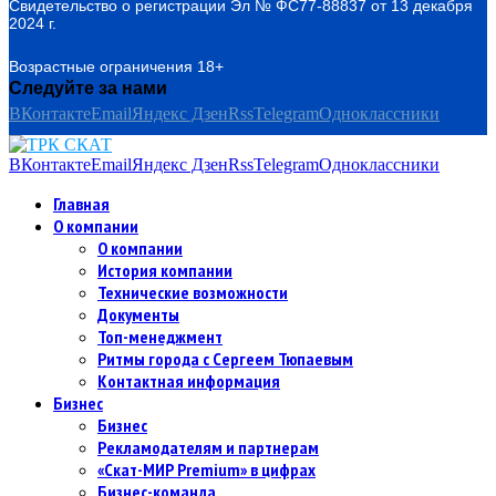
Свидетельство о регистрации Эл № ФС77-88837 от 13 декабря
2024 г.
Возрастные ограничения 18+
Следуйте за нами
ВКонтакте
Email
Яндекс Дзен
Rss
Telegram
Одноклассники
ВКонтакте
Email
Яндекс Дзен
Rss
Telegram
Одноклассники
Главная
О компании
О компании
История компании
Технические возможности
Документы
Топ-менеджмент
Ритмы города с Сергеем Тюпаевым
Контактная информация
Бизнес
Бизнес
Рекламодателям и партнерам
«Скат-МИР Premium» в цифрах
Бизнес-команда