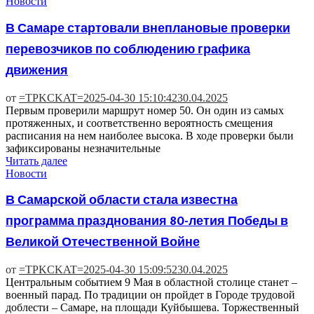
Новости
В Самаре стартовали внеплановые проверки
перевозчиков по соблюдению графика
движения
от
=TPKCKAT=
2025-04-30 15:10:42
30.04.2025
Первым проверили маршрут номер 50. Он один из самых
протяженных, и соответственно вероятность смещения
расписания на нем наиболее высока. В ходе проверки были
зафиксированы незначительные
Читать далее
Новости
В Самарской области стала известна
программа празднования 80-летия Победы в
Великой Отечественной Войне
от
=TPKCKAT=
2025-04-30 15:09:52
30.04.2025
Центральным событием 9 Мая в областной столице станет –
военный парад. По традиции он пройдет в Городе трудовой
доблести – Самаре, на площади Куйбышева. Торжественный