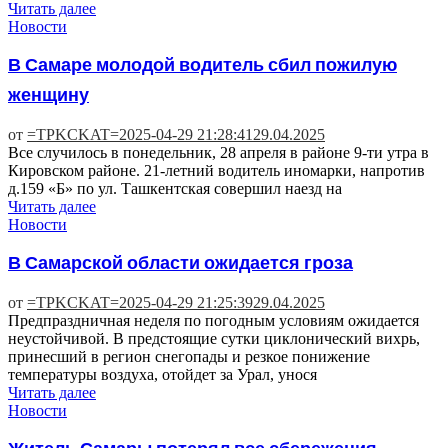
Читать далее
Новости
В Самаре молодой водитель сбил пожилую
женщину
от
=TPKCKAT=
2025-04-29 21:28:41
29.04.2025
Все случилось в понедельник, 28 апреля в районе 9-ти утра в
Кировском районе. 21-летний водитель иномарки, напротив
д.159 «Б» по ул. Ташкентская совершил наезд на
Читать далее
Новости
В Самарской области ожидается гроза
от
=TPKCKAT=
2025-04-29 21:25:39
29.04.2025
Предпраздничная неделя по погодным условиям ожидается
неустойчивой. В предстоящие сутки циклонический вихрь,
принесший в регион снегопады и резкое понижение
температуры воздуха, отойдет за Урал, унося
Читать далее
Новости