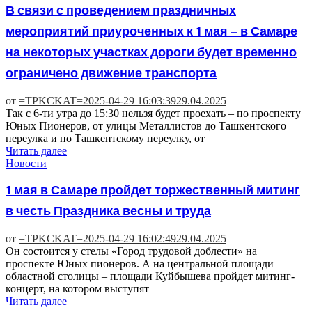
В связи с проведением праздничных
мероприятий приуроченных к 1 мая – в Самаре
на некоторых участках дороги будет временно
ограничено движение транспорта
от
=TPKCKAT=
2025-04-29 16:03:39
29.04.2025
Так с 6-ти утра до 15:30 нельзя будет проехать – по проспекту
Юных Пионеров, от улицы Металлистов до Ташкентского
переулка и по Ташкентскому переулку, от
Читать далее
Новости
1 мая в Самаре пройдет торжественный митинг
в честь Праздника весны и труда
от
=TPKCKAT=
2025-04-29 16:02:49
29.04.2025
Он состоится у стелы «Город трудовой доблести» на
проспекте Юных пионеров. А на центральной площади
областной столицы – площади Куйбышева пройдет митинг-
концерт, на котором выступят
Читать далее