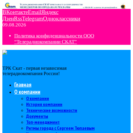
ВКонтакте
Email
Яндекс
Дзен
Rss
Telegram
Одноклассники
09.08.2026
Политика конфиденциальности ООО
“Телерадиокомпании СКАТ”
ТРК Скат - первая независимая
телерадиокомпания Роcсии!
Главная
О компании
О компании
История компании
Технические возможности
Документы
Топ-менеджмент
Ритмы города с Сергеем Тюпаевым