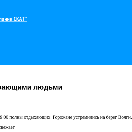
пании СКАТ”
орающими людьми
:00 полны отдыхающих. Горожане устремились на берег Волги, 
свежает.