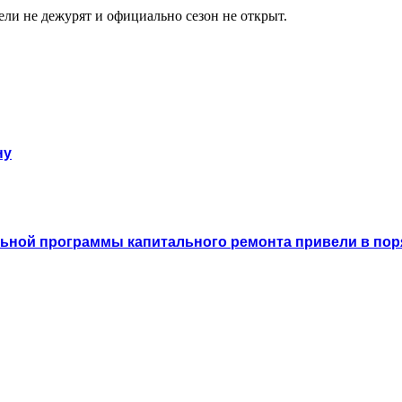
ели не дежурят и официально сезон не открыт.
ну
льной программы капитального ремонта привели в пор