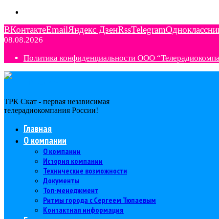
ВКонтакте
Email
Яндекс Дзен
Rss
Telegram
Одноклассни
08.08.2026
Политика конфиденциальности ООО “Телерадиокомп
ТРК Скат - первая независимая
телерадиокомпания Роcсии!
Главная
О компании
О компании
История компании
Технические возможности
Документы
Топ-менеджмент
Ритмы города с Сергеем Тюпаевым
Контактная информация