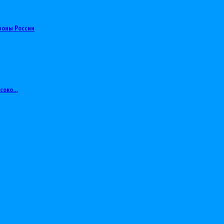
роны России
ысоко…