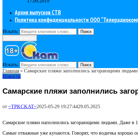
17.09.2019
Архив выпусков СТВ
Политика конфиденциальности ООО “Телерадиоком
Искать:
Поиск
Основное меню
Искать:
Поиск
Главная
»
Самарские пляжи заполнились загорающими людьми
Новости
Самарские пляжи заполнились заг
от
~TPKCKAT~
2025-05-29 19:27:44
29.05.2025
Самарские пляжи наполнились загорающими людьми. Даже в 19
Самые отважные уже купаются. Говорят, что водичка хорошо о