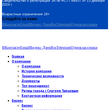
Свидетельство о регистрации Эл № ФС77-88837 от 13 декабря
2024 г.
Возрастные ограничения 18+
Следуйте за нами
ВКонтакте
Email
Яндекс Дзен
Rss
Telegram
Одноклассники
ВКонтакте
Email
Яндекс Дзен
Rss
Telegram
Одноклассники
Главная
О компании
О компании
История компании
Технические возможности
Документы
Топ-менеджмент
Ритмы города с Сергеем Тюпаевым
Контактная информация
Бизнес
Бизнес