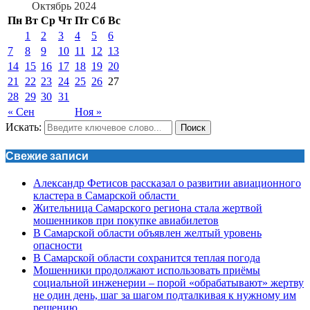
Октябрь 2024
Пн
Вт
Ср
Чт
Пт
Сб
Вс
1
2
3
4
5
6
7
8
9
10
11
12
13
14
15
16
17
18
19
20
21
22
23
24
25
26
27
28
29
30
31
« Сен
Ноя »
Искать:
Поиск
Свежие записи
Александр Фетисов рассказал о развитии авиационного
кластера в Самарской области
Жительница Самарского региона стала жертвой
мошенников при покупке авиабилетов
В Самарской области объявлен желтый уровень
опасности
В Самарской области сохранится теплая погода
Мошенники продолжают использовать приёмы
социальной инженерии – порой «обрабатывают» жертву
не один день, шаг за шагом подталкивая к нужному им
решению