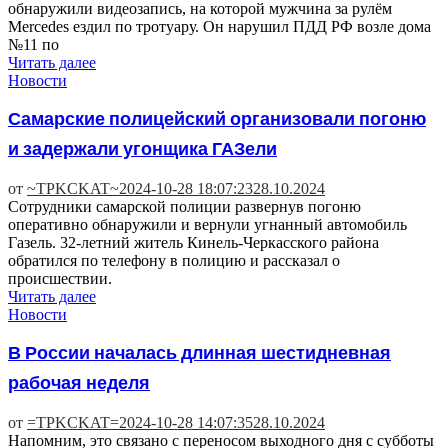
обнаружили видеозапись, на которой мужчина за рулём
Mercedes ездил по тротуару. Он нарушил ПДД РФ возле дома
№11 по
Читать далее
Новости
Самарские полицейский организовали погоню
и задержали угонщика ГАЗели
от
~TPKCKAT~
2024-10-28 18:07:23
28.10.2024
Сотрудники самарской полиции развернув погоню
оперативно обнаружили и вернули угнанный автомобиль
Газель. 32-летний житель Кинель-Черкасского района
обратился по телефону в полицию и рассказал о
происшествии.
Читать далее
Новости
В России началась длинная шестидневная
рабочая неделя
от
=TPKCKAT=
2024-10-28 14:07:35
28.10.2024
Напомним, это связано с переносом выходного дня с субботы