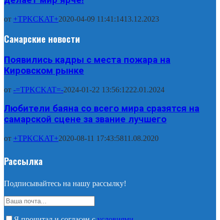
делает мир ярче!
от
+TPKCKAT+
2020-04-09 11:41:14
13.12.2023
Самарские новости
Появились кадры с места пожара на
Кировском рынке
от
-=TPKCKAT=-
2024-01-22 13:56:12
22.01.2024
Любители баяна со всего мира сразятся на
самарской сцене за звание лучшего
от
+TPKCKAT+
2020-08-11 17:43:58
11.08.2020
Рассылка
Подписывайтесь на нашу рассылку!
Я прочитал и согласен с
условиями