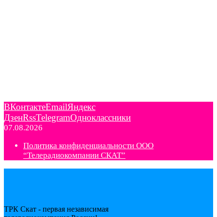
ВКонтакте
Email
Яндекс
Дзен
Rss
Telegram
Одноклассники
07.08.2026
Политика конфиденциальности ООО
“Телерадиокомпании СКАТ”
ТРК Скат - первая независимая