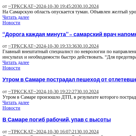
от
~TPKCKAT~
2024-10-30 19:45:20
30.10.2024
На Самарскую область опускается туман. Объявлен желтый уро
Читать далее
Новости
“Дорога каждая минута” – самарский врач напо
от
~TPKCKAT~
2024-10-30 19:33:36
30.10.2024
Главный внештатный специалист по неврологии по направлен
инсультах и необходимости быстро действовать. “Для предотв
Читать далее
Новости
Утром в Самаре пострадал пешеход от отлетевш
от
~TPKCKAT~
2024-10-30 19:22:27
30.10.2024
Утром в Самаре произошло ДТП, в результате которого пострад
Читать далее
Новости
В Самаре погиб рабочий, упав с высоты
от
~TPKCKAT~
2024-10-30 16:07:21
30.10.2024