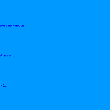
нженерии – порой…
ий атаки…
 МЧС…