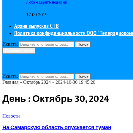
Любим дарить подарки!
17.09.2019
Архив выпусков СТВ
Политика конфиденциальности ООО “Телерадиоком
Искать:
Поиск
Основное меню
Искать:
Поиск
Главная
»
Октябрь 2024
»
2024-10-30 19:45:20
День : Октябрь 30, 2024
Новости
На Самарскую область опускается туман