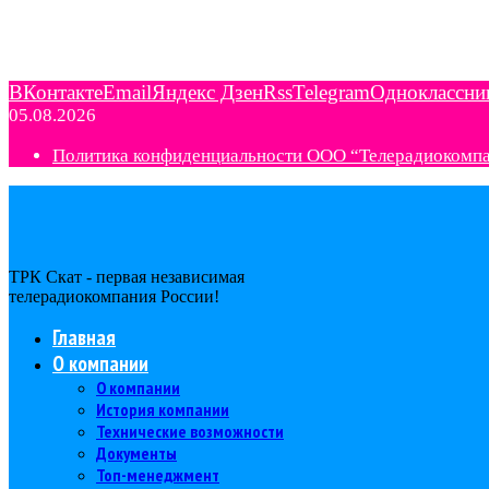
ВКонтакте
Email
Яндекс Дзен
Rss
Telegram
Одноклассни
05.08.2026
Политика конфиденциальности ООО “Телерадиокомп
ТРК Скат - первая независимая
телерадиокомпания Роcсии!
Главная
О компании
О компании
История компании
Технические возможности
Документы
Топ-менеджмент