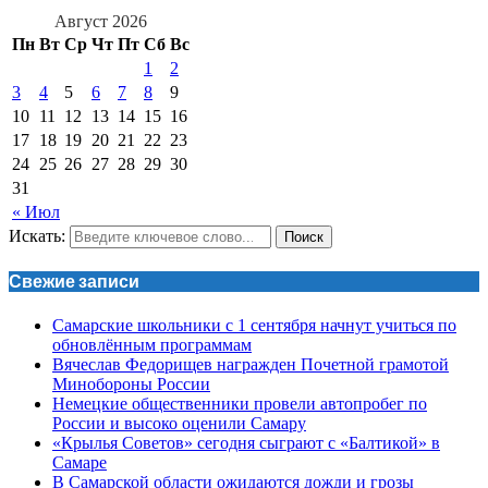
Август 2026
Пн
Вт
Ср
Чт
Пт
Сб
Вс
1
2
3
4
5
6
7
8
9
10
11
12
13
14
15
16
17
18
19
20
21
22
23
24
25
26
27
28
29
30
31
« Июл
Искать:
Поиск
Свежие записи
Самарские школьники с 1 сентября начнут учиться по
обновлённым программам
Вячеслав Федорищев награжден Почетной грамотой
Минобороны России
Немецкие общественники провели автопробег по
России и высоко оценили Самару
«Крылья Советов» сегодня сыграют с «Балтикой» в
Самаре
В Самарской области ожидаются дожди и грозы