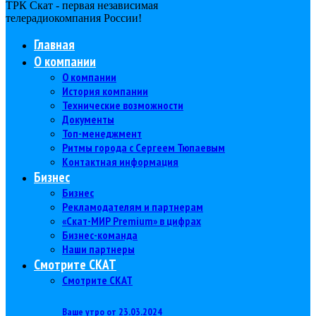
ТРК Скат - первая независимая
телерадиокомпания Роcсии!
Главная
О компании
О компании
История компании
Технические возможности
Документы
Топ-менеджмент
Ритмы города с Сергеем Тюпаевым
Контактная информация
Бизнес
Бизнес
Рекламодателям и партнерам
«Скат-МИР Premium» в цифрах
Бизнес-команда
Наши партнеры
Смотрите СКАТ
Смотрите СКАТ
Ваше утро от 23.03.2024