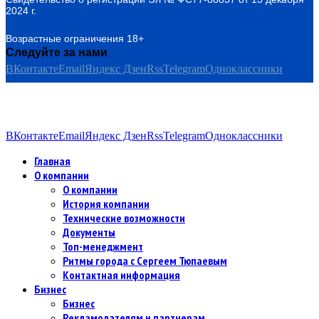
2024 г.
Возрастные ограничения 18+
Следуйте за нами
ВКонтакте
Email
Яндекс Дзен
Rss
Telegram
Одноклассники
ВКонтакте
Email
Яндекс Дзен
Rss
Telegram
Одноклассники
Главная
О компании
О компании
История компании
Технические возможности
Документы
Топ-менеджмент
Ритмы города с Сергеем Тюпаевым
Контактная информация
Бизнес
Бизнес
Рекламодателям и партнерам