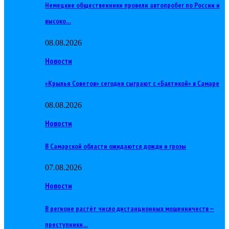
Немецкие общественники провели автопробег по России и
высоко…
08.08.2026
Новости
«Крылья Советов» сегодня сыграют с «Балтикой» в Самаре
08.08.2026
Новости
В Самарской области ожидаются дожди и грозы
07.08.2026
Новости
В регионе растёт число дистанционных мошенничеств —
преступники…