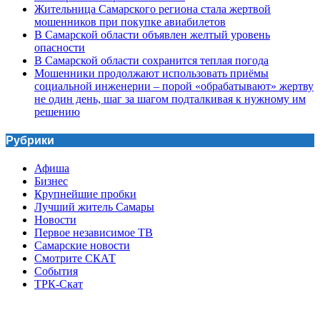
Жительница Самарского региона стала жертвой
мошенников при покупке авиабилетов
В Самарской области объявлен желтый уровень
опасности
В Самарской области сохранится теплая погода
Мошенники продолжают использовать приёмы
социальной инженерии – порой «обрабатывают» жертву
не один день, шаг за шагом подталкивая к нужному им
решению
Рубрики
Афиша
Бизнес
Крупнейшие пробки
Лучший житель Самары
Новости
Первое независимое ТВ
Самарские новости
Смотрите СКАТ
События
ТРК-Скат