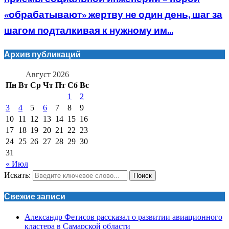
«обрабатывают» жертву не один день, шаг за
шагом подталкивая к нужному им...
Архив публикаций
Август 2026
Пн
Вт
Ср
Чт
Пт
Сб
Вс
1
2
3
4
5
6
7
8
9
10
11
12
13
14
15
16
17
18
19
20
21
22
23
24
25
26
27
28
29
30
31
« Июл
Искать:
Поиск
Свежие записи
Александр Фетисов рассказал о развитии авиационного
кластера в Самарской области