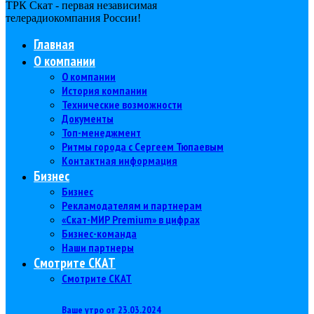
ТРК Скат - первая независимая
телерадиокомпания Роcсии!
Главная
О компании
О компании
История компании
Технические возможности
Документы
Топ-менеджмент
Ритмы города с Сергеем Тюпаевым
Контактная информация
Бизнес
Бизнес
Рекламодателям и партнерам
«Скат-МИР Premium» в цифрах
Бизнес-команда
Наши партнеры
Смотрите СКАТ
Смотрите СКАТ
Ваше утро от 23.03.2024