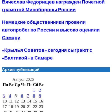
Вячеслав Федорищев награжден Почетной
грамотой Минобороны России
Немецкие общественники провели
автопробег по России и высоко оценили
Самару
«Крылья Советов» сегодня сыграют с
«Балтикой» в Самаре
Архив публикаций
Август 2026
Пн
Вт
Ср
Чт
Пт
Сб
Вс
1
2
3
4
5
6
7
8
9
10
11
12
13
14
15
16
17
18
19
20
21
22
23