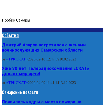
Пробки Самары
События
Дмитрий Азаров встретился с женами
военнослужащих Самарской области
от
~TPKCKAT~
2023-02-10 12:47:39
10.02.2023
Уже 30 лет Телерадиокомпания «СКАТ»
делает мир ярче!
от
+TPKCKAT+
2020-04-09 11:41:14
13.12.2023
Самарские новости
Появились кадры с места пожара на