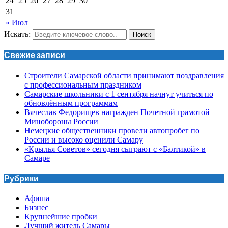
24
25
26
27
28
29
30
31
« Июл
Искать:
Поиск
Свежие записи
Строители Самарской области принимают поздравления
с профессиональным праздником
Самарские школьники с 1 сентября начнут учиться по
обновлённым программам
Вячеслав Федорищев награжден Почетной грамотой
Минобороны России
Немецкие общественники провели автопробег по
России и высоко оценили Самару
«Крылья Советов» сегодня сыграют с «Балтикой» в
Самаре
Рубрики
Афиша
Бизнес
Крупнейшие пробки
Лучший житель Самары