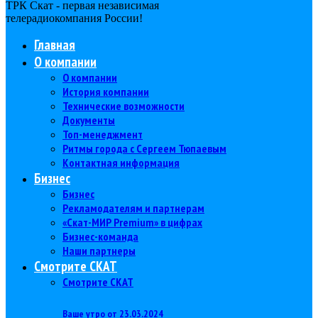
ТРК Скат - первая независимая
телерадиокомпания Роcсии!
Главная
О компании
О компании
История компании
Технические возможности
Документы
Топ-менеджмент
Ритмы города с Сергеем Тюпаевым
Контактная информация
Бизнес
Бизнес
Рекламодателям и партнерам
«Скат-МИР Premium» в цифрах
Бизнес-команда
Наши партнеры
Смотрите СКАТ
Смотрите СКАТ
Ваше утро от 23.03.2024