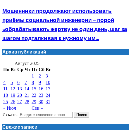
Мошенники продолжают использовать
приёмы социальной инженерии – порой
«обрабатывают» жертву не один день, шаг за
шагом подталкивая к нужному им...
Архив публикаций
Август 2025
Пн
Вт
Ср
Чт
Пт
Сб
Вс
1
2
3
4
5
6
7
8
9
10
11
12
13
14
15
16
17
18
19
20
21
22
23
24
25
26
27
28
29
30
31
« Июл
Сен »
Искать:
Поиск
Свежие записи