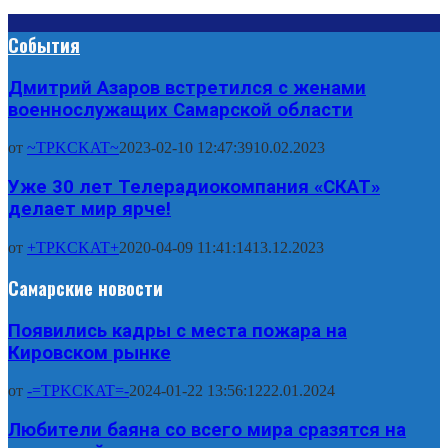
События
Дмитрий Азаров встретился с женами
военнослужащих Самарской области
от
~TPKCKAT~
2023-02-10 12:47:39
10.02.2023
Уже 30 лет Телерадиокомпания «СКАТ»
делает мир ярче!
от
+TPKCKAT+
2020-04-09 11:41:14
13.12.2023
Самарские новости
Появились кадры с места пожара на
Кировском рынке
от
-=TPKCKAT=-
2024-01-22 13:56:12
22.01.2024
Любители баяна со всего мира сразятся на