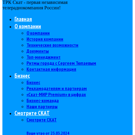
ТРК Скат - первая независимая
телерадиокомпания Роcсии!
Главная
О компании
О компании
История компании
Технические возможности
Документы
Топ-менеджмент
Ритмы города с Сергеем Тюпаевым
Контактная информация
Бизнес
Бизнес
Рекламодателям и партнерам
«Скат-МИР Premium» в цифрах
Бизнес-команда
Наши партнеры
Смотрите СКАТ
Смотрите СКАТ
Ваше утро от 23.03.2024