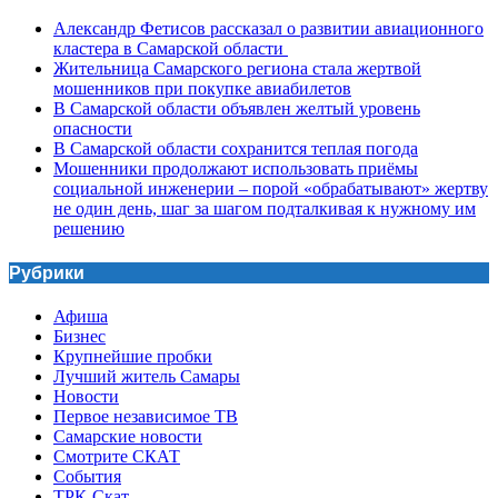
Александр Фетисов рассказал о развитии авиационного
кластера в Самарской области
Жительница Самарского региона стала жертвой
мошенников при покупке авиабилетов
В Самарской области объявлен желтый уровень
опасности
В Самарской области сохранится теплая погода
Мошенники продолжают использовать приёмы
социальной инженерии – порой «обрабатывают» жертву
не один день, шаг за шагом подталкивая к нужному им
решению
Рубрики
Афиша
Бизнес
Крупнейшие пробки
Лучший житель Самары
Новости
Первое независимое ТВ
Самарские новости
Смотрите СКАТ
События
ТРК-Скат