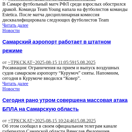
В Самаре футбольный матч РФЛ среди взрослых обострился
дракой. Команда Team Young напала на футболистов команды
Estetica. После матча дисциплинарная комиссия
дисквалифицировала следующих футболистов Team
Читать далее
Новости
Самарский аэропорт работает в штатном
режиме
от
~TPKCKAT~
2025-08-15 11:05:59
15.08.2025
Росавиация: Ограничения на прием и выпуск воздушных
судов самарском аэропорту “Курумоч” сняты. Напомним,
сегодня в Курумоче вводился “Ковер”.
Читать далее
Новости
Сегодня рано утром совершена массовая атака
БПЛА на Самарскую область
от
=TPKCKAT=
2025-08-15 10:24:46
15.08.2025
Об этом сообщил в своем официальном телеграм канале
губернатор Самарской области Вячеслав Федорищев.