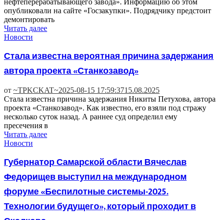
нефтеперерабатывающего завода». Информацию об этом
опубликовали на сайте «Госзакупки». Подрядчику предстоит
демонтировать
Читать далее
Новости
Стала известна вероятная причина задержания
автора проекта «Станкозавод»
от
~TPKCKAT~
2025-08-15 17:59:37
15.08.2025
Стала известна причина задержания Никиты Петухова, автора
проекта «Станкозавод». Как известно, его взяли под стражу
несколько суток назад. А раннее суд определил ему
пресечения в
Читать далее
Новости
Губернатор Самарской области Вячеслав
Федорищев выступил на международном
форуме «Беспилотные системы-2025.
Технологии будущего», который проходит в