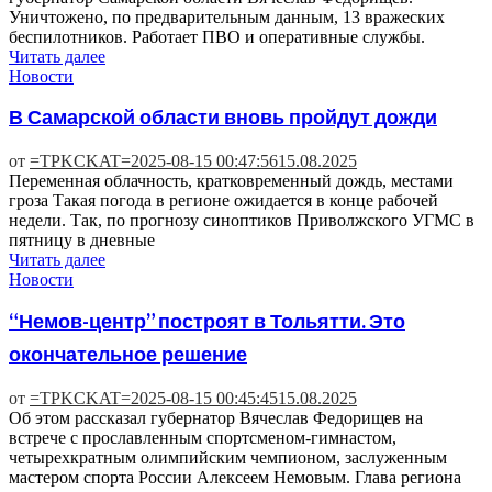
Уничтожено, по предварительным данным, 13 вражеских
беспилотников. Работает ПВО и оперативные службы.
Читать далее
Новости
В Самарской области вновь пройдут дожди
от
=TPKCKAT=
2025-08-15 00:47:56
15.08.2025
Переменная облачность, кратковременный дождь, местами
гроза Такая погода в регионе ожидается в конце рабочей
недели. Так, по прогнозу синоптиков Приволжского УГМС в
пятницу в дневные
Читать далее
Новости
“Немов-центр” построят в Тольятти. Это
окончательное решение
от
=TPKCKAT=
2025-08-15 00:45:45
15.08.2025
Об этом рассказал губернатор Вячеслав Федорищев на
встрече с прославленным спортсменом-гимнастом,
четырехкратным олимпийским чемпионом, заслуженным
мастером спорта России Алексеем Немовым. Глава региона