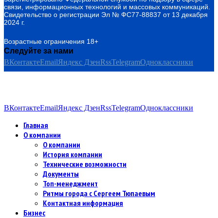
связи, информационных технологий и массовых коммуникаций.
Свидетельство о регистрации Эл № ФС77-88837 от 13 декабря
2024 г.
Возрастные ограничения 18+
Следуйте за нами
ВКонтакте
Email
Яндекс Дзен
Rss
Telegram
Одноклассники
ВКонтакте
Email
Яндекс Дзен
Rss
Telegram
Одноклассники
Главная
О компании
О компании
История компании
Технические возможности
Документы
Топ-менеджмент
Ритмы города с Сергеем Тюпаевым
Контактная информация
Бизнес