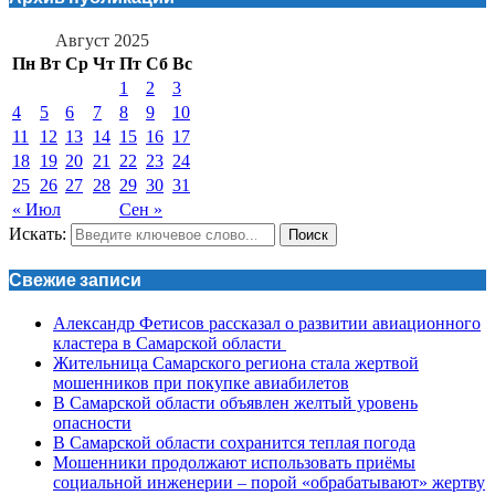
Август 2025
Пн
Вт
Ср
Чт
Пт
Сб
Вс
1
2
3
4
5
6
7
8
9
10
11
12
13
14
15
16
17
18
19
20
21
22
23
24
25
26
27
28
29
30
31
« Июл
Сен »
Искать:
Поиск
Свежие записи
Александр Фетисов рассказал о развитии авиационного
кластера в Самарской области
Жительница Самарского региона стала жертвой
мошенников при покупке авиабилетов
В Самарской области объявлен желтый уровень
опасности
В Самарской области сохранится теплая погода
Мошенники продолжают использовать приёмы
социальной инженерии – порой «обрабатывают» жертву