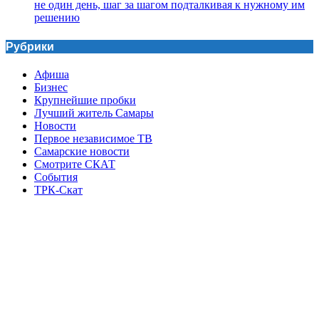
не один день, шаг за шагом подталкивая к нужному им
решению
Рубрики
Афиша
Бизнес
Крупнейшие пробки
Лучший житель Самары
Новости
Первое независимое ТВ
Самарские новости
Смотрите СКАТ
События
ТРК-Скат