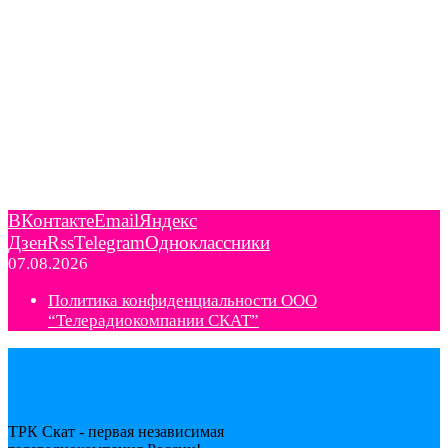
ВКонтакте
Email
Яндекс
Дзен
Rss
Telegram
Одноклассники
07.08.2026
Политика конфиденциальности ООО
“Телерадиокомпании СКАТ”
ТРК Скат - первая независимая