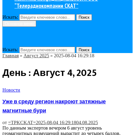
“Телерадиокомпании СКАТ”
Искать:
Поиск
Основное меню
Искать:
Поиск
Главная
»
Август 2025
»
2025-08-04 16:29:18
День : Август 4, 2025
Новости
Уже в среду регион накроют затяжные
магнитные бури
от
=TPKCKAT=
2025-08-04 16:29:18
04.08.2025
По данным экспертов вечером 6 август уровень
геомагнитных возмущений вырастит до четырех баллов.