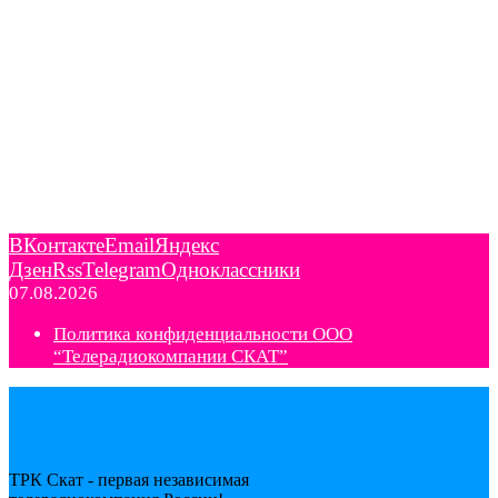
ВКонтакте
Email
Яндекс
Дзен
Rss
Telegram
Одноклассники
07.08.2026
Политика конфиденциальности ООО
“Телерадиокомпании СКАТ”
ТРК Скат - первая независимая