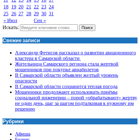
18
19
20
21
22
23
24
25
26
27
28
29
30
31
« Июл
Сен »
Искать:
Поиск
Свежие записи
Александр Фетисов рассказал о развитии авиационного
кластера в Самарской области
Жительница Самарского региона стала жертвой
мошенников при покупке авиабилетов
В Самарской области объявлен желтый уровень
опасности
В Самарской области сохранится теплая погода
Мошенники продолжают использовать приёмы
социальной инженерии – порой «обрабатывают» жертву
не один день, шаг за шагом подталкивая к нужному им
решению
Рубрики
Афиша
Бизнес