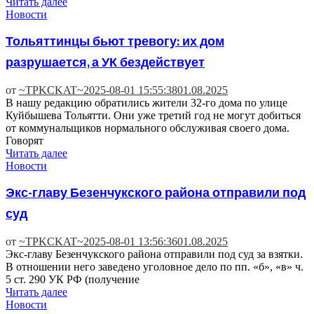
Читать далее
Новости
Тольяттинцы бьют тревогу: их дом
разрушается, а УК бездействует
от
~TPKCKAT~
2025-08-01 15:55:38
01.08.2025
В нашу редакцию обратились жители 32-го дома по улице
Куйбышева Тольятти. Они уже третий год не могут добиться
от коммунальщиков нормального обслуживая своего дома.
Говорят
Читать далее
Новости
Экс-главу Безенчукского района отправили под
суд
от
~TPKCKAT~
2025-08-01 13:56:36
01.08.2025
Экс-главу Безенчукского района отправили под суд за взятки.
В отношении него заведено уголовное дело по пп. «б», «в» ч.
5 ст. 290 УК РФ (получение
Читать далее
Новости