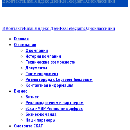
ВКонтакте
Email
Яндекс Дзен
Rss
Telegram
Одноклассники
ВКонтакте
Email
Яндекс Дзен
Rss
Telegram
Одноклассники
Главная
О компании
О компании
История компании
Технические возможности
Документы
Топ-менеджмент
Ритмы города с Сергеем Тюпаевым
Контактная информация
Бизнес
Бизнес
Рекламодателям и партнерам
«Скат-МИР Premium» в цифрах
Бизнес-команда
Наши партнеры
Смотрите СКАТ