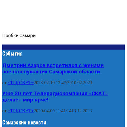
Пробки Самары
События
Дмитрий Азаров встретился с женами
военнослужащих Самарской области
от
~TPKCKAT~
2023-02-10 12:47:39
10.02.2023
Уже 30 лет Телерадиокомпания «СКАТ»
делает мир ярче!
от
+TPKCKAT+
2020-04-09 11:41:14
13.12.2023
Самарские новости