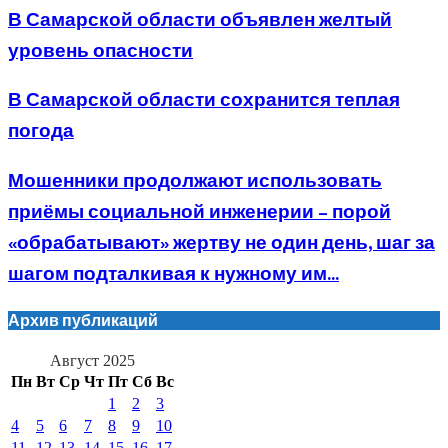
В Самарской области объявлен желтый
уровень опасности
В Самарской области сохранится теплая
погода
Мошенники продолжают использовать
приёмы социальной инженерии – порой
«обрабатывают» жертву не один день, шаг за
шагом подталкивая к нужному им...
Архив публикаций
Август 2025
Пн
Вт
Ср
Чт
Пт
Сб
Вс
1
2
3
4
5
6
7
8
9
10
11
12
13
14
15
16
17