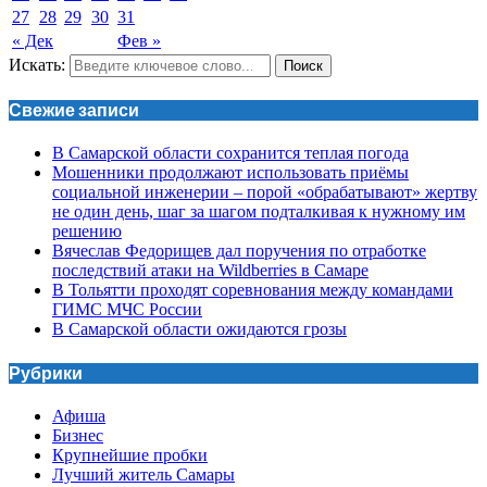
27
28
29
30
31
« Дек
Фев »
Искать:
Поиск
Свежие записи
В Самарской области сохранится теплая погода
Мошенники продолжают использовать приёмы
социальной инженерии – порой «обрабатывают» жертву
не один день, шаг за шагом подталкивая к нужному им
решению
Вячеслав Федорищев дал поручения по отработке
последствий атаки на Wildberries в Самаре
В Тольятти проходят соревнования между командами
ГИМС МЧС России
В Самарской области ожидаются грозы
Рубрики
Афиша
Бизнес
Крупнейшие пробки
Лучший житель Самары