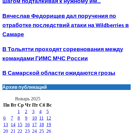
шагом подталкивая к нужному им...
Вячеслав Федорищев дал поручения по
отработке последствий атаки на Wildberries в
Самаре
В Тольятти проходят соревнования между
командами ГИМС МЧС России
В Самарской области ожидаются грозы
Архив публикаций
Январь 2025
Пн
Вт
Ср
Чт
Пт
Сб
Вс
1
2
3
4
5
6
7
8
9
10
11
12
13
14
15
16
17
18
19
20
21
22
23
24
25
26