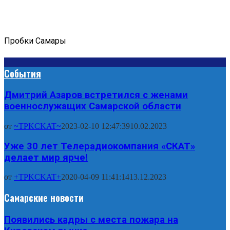
Пробки Самары
События
Дмитрий Азаров встретился с женами
военнослужащих Самарской области
от
~TPKCKAT~
2023-02-10 12:47:39
10.02.2023
Уже 30 лет Телерадиокомпания «СКАТ»
делает мир ярче!
от
+TPKCKAT+
2020-04-09 11:41:14
13.12.2023
Самарские новости
Появились кадры с места пожара на