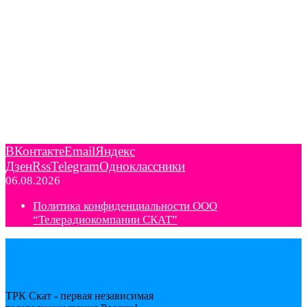
ВКонтакте
Email
Яндекс
Дзен
Rss
Telegram
Одноклассники
06.08.2026
Политика конфиденциальности ООО
“Телерадиокомпании СКАТ”
ТРК Скат - первая независимая