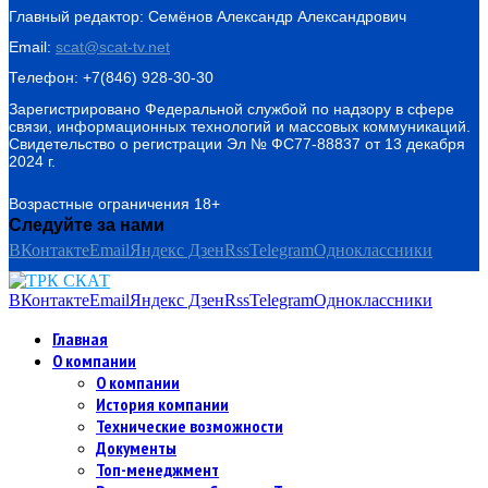
Главный редактор: Семёнов Александр Александрович
Email:
scat@scat-tv.net
Телефон: +7(846) 928-30-30
Зарегистрировано Федеральной службой по надзору в сфере
связи, информационных технологий и массовых коммуникаций.
Свидетельство о регистрации Эл № ФС77-88837 от 13 декабря
2024 г.
Возрастные ограничения 18+
Следуйте за нами
ВКонтакте
Email
Яндекс Дзен
Rss
Telegram
Одноклассники
ВКонтакте
Email
Яндекс Дзен
Rss
Telegram
Одноклассники
Главная
О компании
О компании
История компании
Технические возможности
Документы
Топ-менеджмент