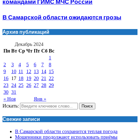
командами ГИМС МЧС России
В Самарской области ожидаются грозы
Архив публикаций
Декабрь 2024
Пн
Вт
Ср
Чт
Пт
Сб
Вс
1
2
3
4
5
6
7
8
9
10
11
12
13
14
15
16
17
18
19
20
21
22
23
24
25
26
27
28
29
30
31
« Ноя
Янв »
Искать:
Поиск
Свежие записи
В Самарской области сохранится теплая погода
Мошенники продолжают использовать приёмы