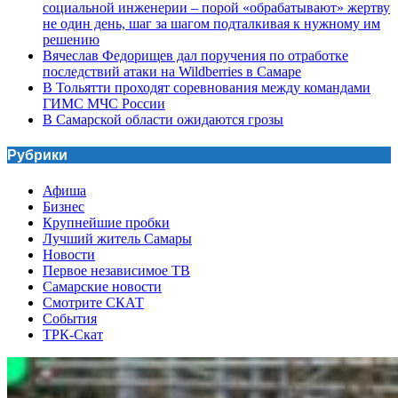
социальной инженерии – порой «обрабатывают» жертву
не один день, шаг за шагом подталкивая к нужному им
решению
Вячеслав Федорищев дал поручения по отработке
последствий атаки на Wildberries в Самаре
В Тольятти проходят соревнования между командами
ГИМС МЧС России
В Самарской области ожидаются грозы
Рубрики
Афиша
Бизнес
Крупнейшие пробки
Лучший житель Самары
Новости
Первое независимое ТВ
Самарские новости
Смотрите СКАТ
События
ТРК-Скат