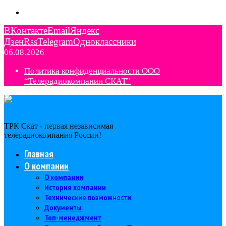
ВКонтакте
Email
Яндекс
Дзен
Rss
Telegram
Одноклассники
06.08.2026
Политика конфиденциальности ООО
“Телерадиокомпании СКАТ”
ТРК Скат - первая независимая
телерадиокомпания Роcсии!
Главная
О компании
О компании
История компании
Технические возможности
Документы
Топ-менеджмент