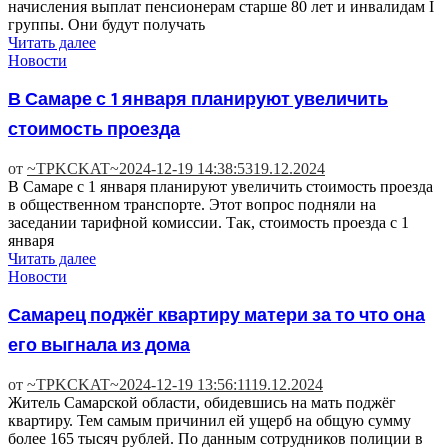
начисления выплат пенсионерам старше 80 лет и инвалидам I
группы. Они будут получать
Читать далее
Новости
В Самаре с 1 января планируют увеличить
стоимость проезда
от
~TPKCKAT~
2024-12-19 14:38:53
19.12.2024
В Самаре с 1 января планируют увеличить стоимость проезда
в общественном транспорте. Этот вопрос подняли на
заседании тарифной комиссии. Так, стоимость проезда с 1
января
Читать далее
Новости
Самарец поджёг квартиру матери за то что она
его выгнала из дома
от
~TPKCKAT~
2024-12-19 13:56:11
19.12.2024
Житель Самарской области, обидевшись на мать поджёг
квартиру. Тем самым причинил ей ущерб на общую сумму
более 165 тысяч рублей. По данным сотрудников полиции в