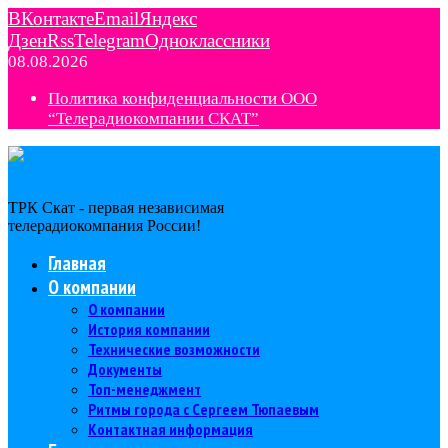
ВКонтакте
Email
Яндекс
Дзен
Rss
Telegram
Одноклассники
08.08.2026
Политика конфиденциальности ООО
“Телерадиокомпании СКАТ”
ТРК Скат - первая независимая
телерадиокомпания Роcсии!
Главная
О компании
О компании
История компании
Технические возможности
Документы
Топ-менеджмент
Ритмы города с Сергеем Тюпаевым
Контактная информация