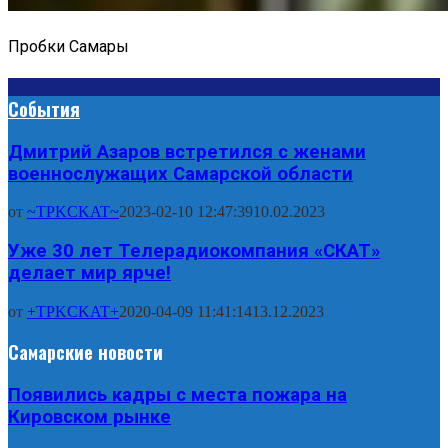
Пробки Самары
События
Дмитрий Азаров встретился с женами
военнослужащих Самарской области
от
~TPKCKAT~
2023-02-10 12:47:39
10.02.2023
Уже 30 лет Телерадиокомпания «СКАТ»
делает мир ярче!
от
+TPKCKAT+
2020-04-09 11:41:14
13.12.2023
Самарские новости
Появились кадры с места пожара на
Кировском рынке