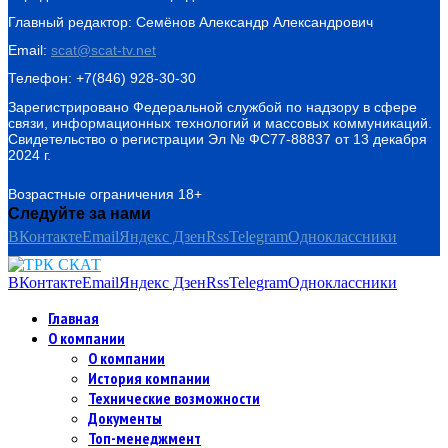
Главный редактор: Семёнов Александр Александрович
Email:
scat@scat-tv.net
Телефон: +7(846) 928-30-30
Зарегистрировано Федеральной службой по надзору в сфере
связи, информационных технологий и массовых коммуникаций.
Свидетельство о регистрации Эл № ФС77-88837 от 13 декабря
2024 г.
Возрастные ограничения 18+
Следуйте за нами
ВКонтакте
Email
Яндекс Дзен
Rss
Telegram
Одноклассники
ВКонтакте
Email
Яндекс Дзен
Rss
Telegram
Одноклассники
Главная
О компании
О компании
История компании
Технические возможности
Документы
Топ-менеджмент