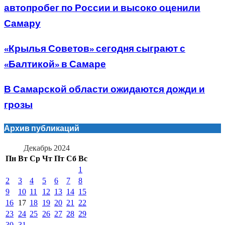
автопробег по России и высоко оценили
Самару
«Крылья Советов» сегодня сыграют с
«Балтикой» в Самаре
В Самарской области ожидаются дожди и
грозы
Архив публикаций
Декабрь 2024
Пн
Вт
Ср
Чт
Пт
Сб
Вс
1
2
3
4
5
6
7
8
9
10
11
12
13
14
15
16
17
18
19
20
21
22
23
24
25
26
27
28
29
30
31