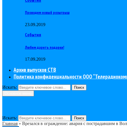
Проводим новый розыгрыш
23.09.2019
События
Любим дарить подарки!
17.09.2019
Архив выпусков СТВ
Политика конфиденциальности ООО “Телерадиоком
Искать:
Поиск
Основное меню
Искать:
Поиск
Главная
»
Врезался в ограждение: авария с пострадавшим в Во