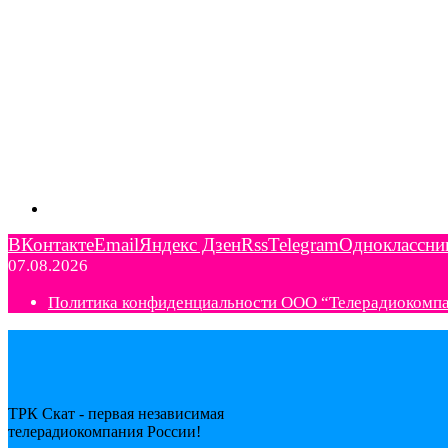
ВКонтакте
Email
Яндекс Дзен
Rss
Telegram
Одноклассни
07.08.2026
Политика конфиденциальности ООО “Телерадиокомп
ТРК Скат - первая независимая
телерадиокомпания Роcсии!