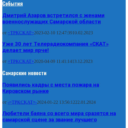
События
Дмитрий Азаров встретился с женами
военнослужащих Самарской области
от
~TPKCKAT~
2023-02-10 12:47:39
10.02.2023
Уже 30 лет Телерадиокомпания «СКАТ»
делает мир ярче!
от
+TPKCKAT+
2020-04-09 11:41:14
13.12.2023
Самарские новости
Появились кадры с места пожара на
Кировском рынке
от
-=TPKCKAT=-
2024-01-22 13:56:12
22.01.2024
Любители баяна со всего мира сразятся на
самарской сцене за звание лучшего