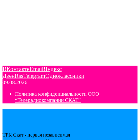
ВКонтакте
Email
Яндекс
Дзен
Rss
Telegram
Одноклассники
09.08.2026
Политика конфиденциальности ООО
“Телерадиокомпании СКАТ”
ТРК Скат - первая независимая