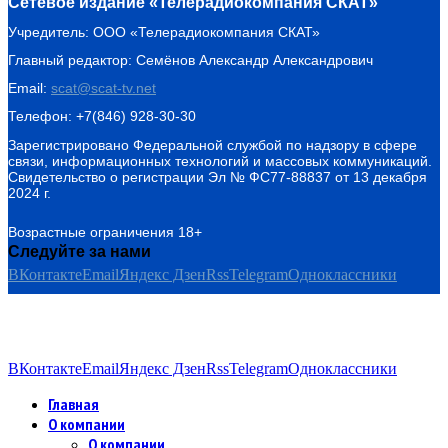
Сетевое издание «Телерадиокомпания СКАТ»
Учредитель: ООО «Телерадиокомпания СКАТ»
Главный редактор: Семёнов Александр Александрович
Email:
scat@scat-tv.net
Телефон: +7(846) 928-30-30
Зарегистрировано Федеральной службой по надзору в сфере
связи, информационных технологий и массовых коммуникаций.
Свидетельство о регистрации Эл № ФС77-88837 от 13 декабря
2024 г.
Возрастные ограничения 18+
Следуйте за нами
ВКонтакте
Email
Яндекс Дзен
Rss
Telegram
Одноклассники
ВКонтакте
Email
Яндекс Дзен
Rss
Telegram
Одноклассники
Главная
О компании
О компании