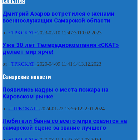
События
Дмитрий Азаров встретился с женами
военнослужащих Самарской области
от
~TPKCKAT~
2023-02-10 12:47:39
10.02.2023
Уже 30 лет Телерадиокомпания «СКАТ»
делает мир ярче!
от
+TPKCKAT+
2020-04-09 11:41:14
13.12.2023
Самарские новости
Появились кадры с места пожара на
Кировском рынке
от
-=TPKCKAT=-
2024-01-22 13:56:12
22.01.2024
Любители баяна со всего мира сразятся на
самарской сцене за звание лучшего
от
+TPKCKAT+
2020-08-11 17:43:58
11.08.2020