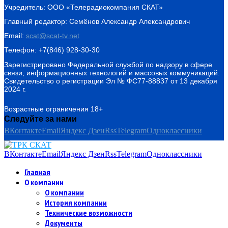
Учредитель: ООО «Телерадиокомпания СКАТ»
Главный редактор: Семёнов Александр Александрович
Email:
scat@scat-tv.net
Телефон: +7(846) 928-30-30
Зарегистрировано Федеральной службой по надзору в сфере
связи, информационных технологий и массовых коммуникаций.
Свидетельство о регистрации Эл № ФС77-88837 от 13 декабря
2024 г.
Возрастные ограничения 18+
Следуйте за нами
ВКонтакте
Email
Яндекс Дзен
Rss
Telegram
Одноклассники
ВКонтакте
Email
Яндекс Дзен
Rss
Telegram
Одноклассники
Главная
О компании
О компании
История компании
Технические возможности
Документы