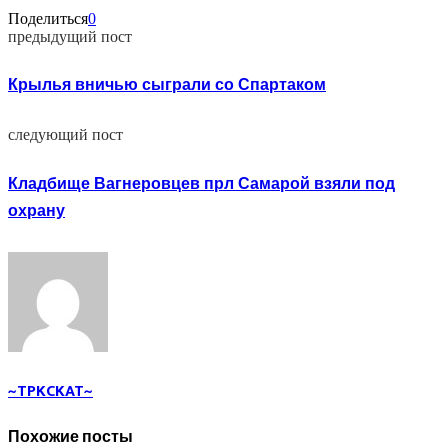
Поделиться
0
предыдущий пост
Крылья вничью сыграли со Спартаком
следующий пост
Кладбище Вагнеровцев прл Самарой взяли под
охрану
~TPKCKAT~
Похожие посты