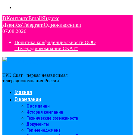
ВКонтакте
Email
Яндекс
Дзен
Rss
Telegram
Одноклассники
07.08.2026
Политика конфиденциальности ООО
“Телерадиокомпании СКАТ”
ТРК Скат - первая независимая
телерадиокомпания Роcсии!
Главная
О компании
О компании
История компании
Технические возможности
Документы
Топ-менеджмент