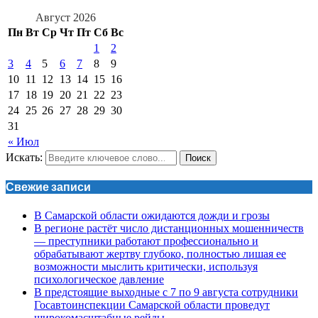
Август 2026
Пн
Вт
Ср
Чт
Пт
Сб
Вс
1
2
3
4
5
6
7
8
9
10
11
12
13
14
15
16
17
18
19
20
21
22
23
24
25
26
27
28
29
30
31
« Июл
Искать:
Поиск
Свежие записи
В Самарской области ожидаются дожди и грозы
В регионе растёт число дистанционных мошенничеств
— преступники работают профессионально и
обрабатывают жертву глубоко, полностью лишая ее
возможности мыслить критически, используя
психологическое давление
В предстоящие выходные с 7 по 9 августа сотрудники
Госавтоинспекции Самарской области проведут
широкомасштабные рейды