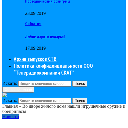
Проводим новый розыгрыш
23.09.2019
События
Любим дарить подарки!
17.09.2019
Архив выпусков СТВ
Политика конфиденциальности ООО
“Телерадиокомпании СКАТ”
Искать:
Поиск
Основное меню
Искать:
Поиск
Главная
»
Во дворе жилого дома нашли игрушечные оружие и
боеприпасы
Новости