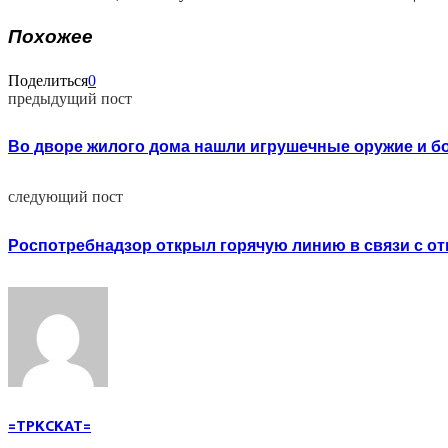
Похожее
Поделиться
0
предыдущий пост
Во дворе жилого дома нашли игрушечные оружие и 
следующий пост
Роспотребнадзор открыл горячую линию в связи с от
=TPKCKAT=