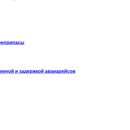
боеприпасы
меной и задержкой аваиарейсов