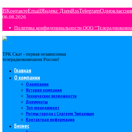
ВКонтакте
Email
Яндекс Дзен
Rss
Telegram
Одноклассни
06.08.2026
Политика конфиденциальности ООО “Телерадиокомп
ТРК Скат - первая независимая
телерадиокомпания Роcсии!
Главная
О компании
О компании
История компании
Технические возможности
Документы
Топ-менеджмент
Ритмы города с Сергеем Тюпаевым
Контактная информация
Бизнес