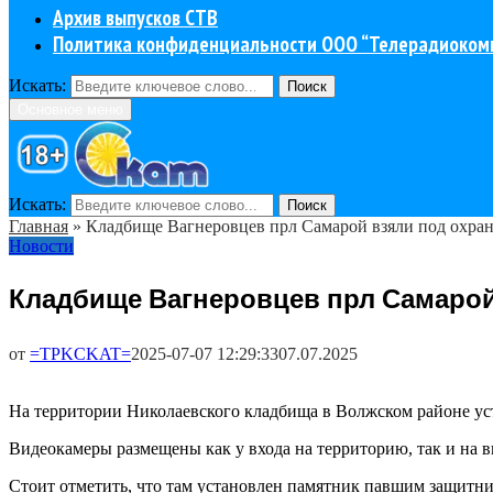
Архив выпусков СТВ
Политика конфиденциальности ООО “Телерадиоком
Искать:
Поиск
Основное меню
Искать:
Поиск
Главная
»
Кладбище Вагнеровцев прл Самарой взяли под охра
Новости
Кладбище Вагнеровцев прл Самарой
от
=TPKCKAT=
2025-07-07 12:29:33
07.07.2025
На территории Николаевского кладбища в Волжском районе ус
Видеокамеры размещены как у входа на территорию, так и на в
Стоит отметить, что там установлен памятник павшим защитн