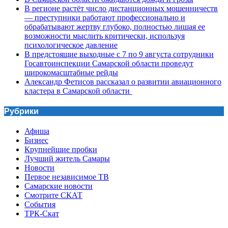
В регионе растёт число дистанционных мошенничеств
— преступники работают профессионально и
обрабатывают жертву глубоко, полностью лишая ее
возможности мыслить критически, используя
психологическое давление
В предстоящие выходные с 7 по 9 августа сотрудники
Госавтоинспекции Самарской области проведут
широкомасштабные рейды
Александр Фетисов рассказал о развитии авиационного
кластера в Самарской области
Рубрики
Афиша
Бизнес
Крупнейшие пробки
Лучший житель Самары
Новости
Первое независимое ТВ
Самарские новости
Смотрите СКАТ
События
ТРК-Скат