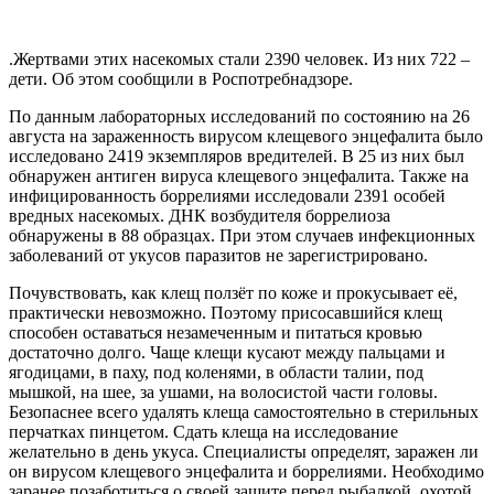
.Жертвами этих насекомых стали 2390 человек. Из них 722 –
дети. Об этом сообщили в Роспотребнадзоре.
По данным лабораторных исследований по состоянию на 26
августа на зараженность вирусом клещевого энцефалита было
исследовано 2419 экземпляров вредителей. В 25 из них был
обнаружен антиген вируса клещевого энцефалита. Также на
инфицированность боррелиями исследовали 2391 особей
вредных насекомых. ДНК возбудителя боррелиоза
обнаружены в 88 образцах. При этом случаев инфекционных
заболеваний от укусов паразитов не зарегистрировано.
Почувствовать, как клещ ползёт по коже и прокусывает её,
практически невозможно. Поэтому присосавшийся клещ
способен оставаться незамеченным и питаться кровью
достаточно долго. Чаще клещи кусают между пальцами и
ягодицами, в паху, под коленями, в области талии, под
мышкой, на шее, за ушами, на волосистой части головы.
Безопаснее всего удалять клеща самостоятельно в стерильных
перчатках пинцетом. Сдать клеща на исследование
желательно в день укуса. Специалисты определят, заражен ли
он вирусом клещевого энцефалита и боррелиями. Необходимо
заранее позаботиться о своей защите перед рыбалкой, охотой,