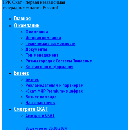
ТРК Скат - первая независимая
телерадиокомпания Роcсии!
Главная
О компании
О компании
История компании
Технические возможности
Документы
Топ-менеджмент
Ритмы города с Сергеем Тюпаевым
Контактная информация
Бизнес
Бизнес
Рекламодателям и партнерам
«Скат-МИР Premium» в цифрах
Бизнес-команда
Наши партнеры
Смотрите СКАТ
Смотрите СКАТ
Ваше утро от 23.03.2024