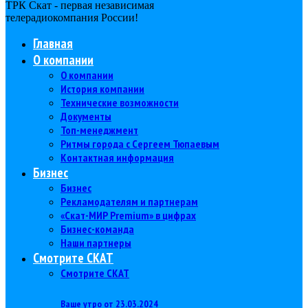
ТРК Скат - первая независимая
телерадиокомпания Роcсии!
Главная
О компании
О компании
История компании
Технические возможности
Документы
Топ-менеджмент
Ритмы города с Сергеем Тюпаевым
Контактная информация
Бизнес
Бизнес
Рекламодателям и партнерам
«Скат-МИР Premium» в цифрах
Бизнес-команда
Наши партнеры
Смотрите СКАТ
Смотрите СКАТ
Ваше утро от 23.03.2024