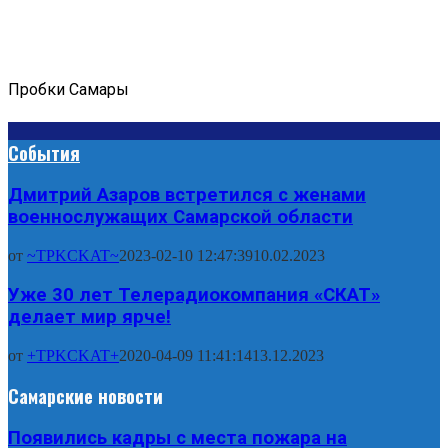
Пробки Самары
События
Дмитрий Азаров встретился с женами
военнослужащих Самарской области
от
~TPKCKAT~
2023-02-10 12:47:39
10.02.2023
Уже 30 лет Телерадиокомпания «СКАТ»
делает мир ярче!
от
+TPKCKAT+
2020-04-09 11:41:14
13.12.2023
Самарские новости
Появились кадры с места пожара на