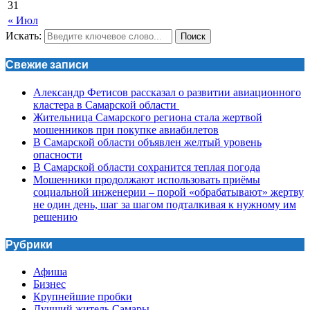
31
« Июл
Искать:
Поиск
Свежие записи
Александр Фетисов рассказал о развитии авиационного
кластера в Самарской области
Жительница Самарского региона стала жертвой
мошенников при покупке авиабилетов
В Самарской области объявлен желтый уровень
опасности
В Самарской области сохранится теплая погода
Мошенники продолжают использовать приёмы
социальной инженерии – порой «обрабатывают» жертву
не один день, шаг за шагом подталкивая к нужному им
решению
Рубрики
Афиша
Бизнес
Крупнейшие пробки
Лучший житель Самары