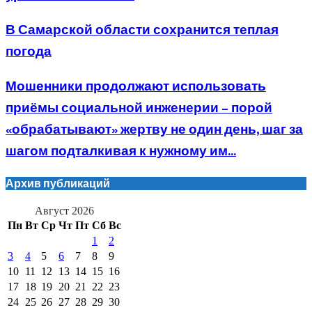
В Самарской области сохранится теплая
погода
Мошенники продолжают использовать
приёмы социальной инженерии – порой
«обрабатывают» жертву не один день, шаг за
шагом подталкивая к нужному им...
Архив публикаций
Август 2026
Пн
Вт
Ср
Чт
Пт
Сб
Вс
1
2
3
4
5
6
7
8
9
10
11
12
13
14
15
16
17
18
19
20
21
22
23
24
25
26
27
28
29
30