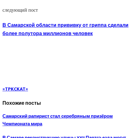
следующий пост
В Самарской области прививку от гриппа сделали
более полутора миллионов человек
=TPKCKAT=
Похожие посты
Самарский рапирист стал серебряным призёром
Чемпионата мира
В Самаре реконструкцию улицы XXII Партсъезда могут