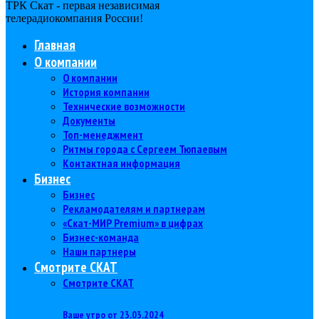
ТРК Скат - первая независимая
телерадиокомпания Роcсии!
Главная
О компании
О компании
История компании
Технические возможности
Документы
Топ-менеджмент
Ритмы города с Сергеем Тюпаевым
Контактная информация
Бизнес
Бизнес
Рекламодателям и партнерам
«Скат-МИР Premium» в цифрах
Бизнес-команда
Наши партнеры
Смотрите СКАТ
Смотрите СКАТ
Ваше утро от 23.03.2024