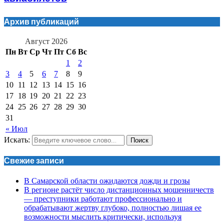
Архив публикаций
Август 2026
Пн
Вт
Ср
Чт
Пт
Сб
Вс
1
2
3
4
5
6
7
8
9
10
11
12
13
14
15
16
17
18
19
20
21
22
23
24
25
26
27
28
29
30
31
« Июл
Искать:
Поиск
Свежие записи
В Самарской области ожидаются дожди и грозы
В регионе растёт число дистанционных мошенничеств
— преступники работают профессионально и
обрабатывают жертву глубоко, полностью лишая ее
возможности мыслить критически, используя