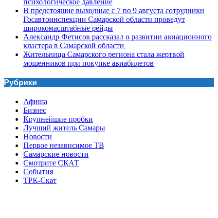
психологическое давление
В предстоящие выходные с 7 по 9 августа сотрудники
Госавтоинспекции Самарской области проведут
широкомасштабные рейды
Александр Фетисов рассказал о развитии авиационного
кластера в Самарской области
Жительница Самарского региона стала жертвой
мошенников при покупке авиабилетов
Рубрики
Афиша
Бизнес
Крупнейшие пробки
Лучший житель Самары
Новости
Первое независимое ТВ
Самарские новости
Смотрите СКАТ
События
ТРК-Скат