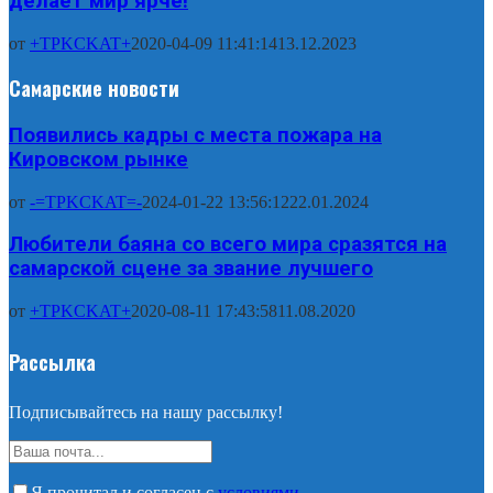
делает мир ярче!
от
+TPKCKAT+
2020-04-09 11:41:14
13.12.2023
Самарские новости
Появились кадры с места пожара на
Кировском рынке
от
-=TPKCKAT=-
2024-01-22 13:56:12
22.01.2024
Любители баяна со всего мира сразятся на
самарской сцене за звание лучшего
от
+TPKCKAT+
2020-08-11 17:43:58
11.08.2020
Рассылка
Подписывайтесь на нашу рассылку!
Я прочитал и согласен с
условиями