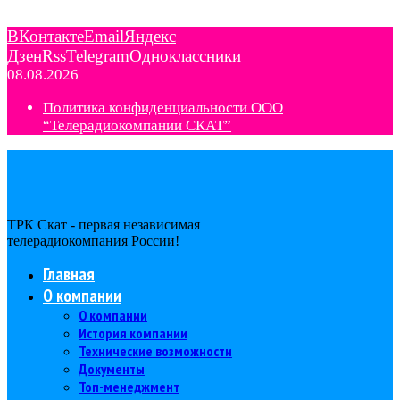
ВКонтакте
Email
Яндекс
Дзен
Rss
Telegram
Одноклассники
08.08.2026
Политика конфиденциальности ООО
“Телерадиокомпании СКАТ”
ТРК Скат - первая независимая
телерадиокомпания Роcсии!
Главная
О компании
О компании
История компании
Технические возможности
Документы
Топ-менеджмент