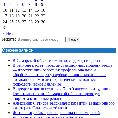
3
4
5
6
7
8
9
10
11
12
13
14
15
16
17
18
19
20
21
22
23
24
25
26
27
28
29
30
31
« Июл
Искать:
Поиск
Свежие записи
В Самарской области ожидаются дожди и грозы
В регионе растёт число дистанционных мошенничеств
— преступники работают профессионально и
обрабатывают жертву глубоко, полностью лишая ее
возможности мыслить критически, используя
психологическое давление
В предстоящие выходные с 7 по 9 августа сотрудники
Госавтоинспекции Самарской области проведут
широкомасштабные рейды
Александр Фетисов рассказал о развитии авиационного
кластера в Самарской области
Жительница Самарского региона стала жертвой
мошенников при покупке авиабилетов