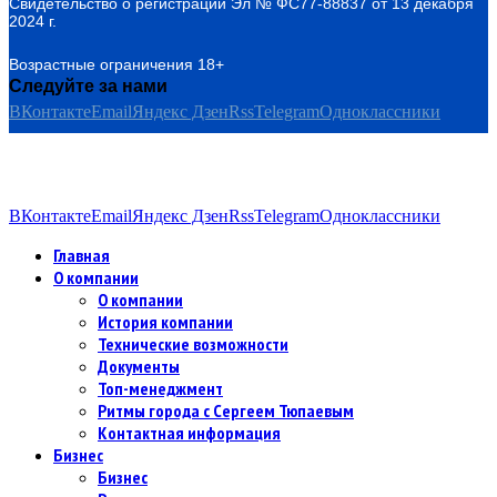
Свидетельство о регистрации Эл № ФС77-88837 от 13 декабря
2024 г.
Возрастные ограничения 18+
Следуйте за нами
ВКонтакте
Email
Яндекс Дзен
Rss
Telegram
Одноклассники
ВКонтакте
Email
Яндекс Дзен
Rss
Telegram
Одноклассники
Главная
О компании
О компании
История компании
Технические возможности
Документы
Топ-менеджмент
Ритмы города с Сергеем Тюпаевым
Контактная информация
Бизнес
Бизнес