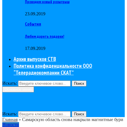
Проводим новый розыгрыш
23.09.2019
События
Любим дарить подарки!
17.09.2019
Архив выпусков СТВ
Политика конфиденциальности ООО
“Телерадиокомпании СКАТ”
Искать:
Поиск
Основное меню
Искать:
Поиск
Главная
»
Самарскую область снова накрыли магнитные бури
Новости