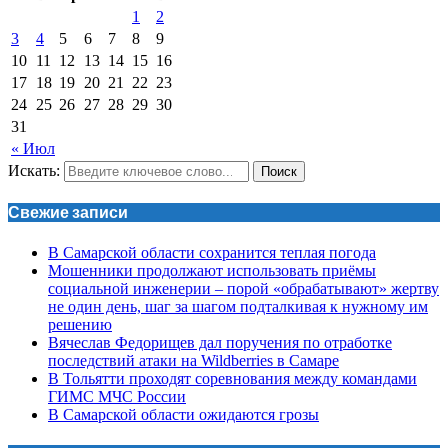
1
2
3
4
5
6
7
8
9
10
11
12
13
14
15
16
17
18
19
20
21
22
23
24
25
26
27
28
29
30
31
« Июл
Искать:
Поиск
Свежие записи
В Самарской области сохранится теплая погода
Мошенники продолжают использовать приёмы
социальной инженерии – порой «обрабатывают» жертву
не один день, шаг за шагом подталкивая к нужному им
решению
Вячеслав Федорищев дал поручения по отработке
последствий атаки на Wildberries в Самаре
В Тольятти проходят соревнования между командами
ГИМС МЧС России
В Самарской области ожидаются грозы