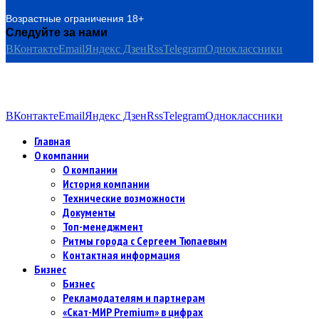
Возрастные ограничения 18+
Следуйте за нами
ВКонтакте
Email
Яндекс Дзен
Rss
Telegram
Одноклассники
ВКонтакте
Email
Яндекс Дзен
Rss
Telegram
Одноклассники
Главная
О компании
О компании
История компании
Технические возможности
Документы
Топ-менеджмент
Ритмы города с Сергеем Тюпаевым
Контактная информация
Бизнес
Бизнес
Рекламодателям и партнерам
«Скат-МИР Premium» в цифрах