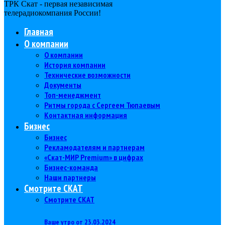
ТРК Скат - первая независимая
телерадиокомпания Роcсии!
Главная
О компании
О компании
История компании
Технические возможности
Документы
Топ-менеджмент
Ритмы города с Сергеем Тюпаевым
Контактная информация
Бизнес
Бизнес
Рекламодателям и партнерам
«Скат-МИР Premium» в цифрах
Бизнес-команда
Наши партнеры
Смотрите СКАТ
Смотрите СКАТ
Ваше утро от 23.03.2024