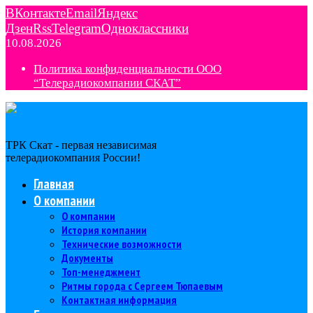
ВКонтакте
Email
Яндекс
Дзен
Rss
Telegram
Одноклассники
10.08.2026
Политика конфиденциальности ООО
“Телерадиокомпании СКАТ”
ТРК Скат - первая независимая
телерадиокомпания Роcсии!
Главная
О компании
О компании
История компании
Технические возможности
Документы
Топ-менеджмент
Ритмы города с Сергеем Тюпаевым
Контактная информация