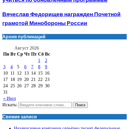
учиться по обновлённым программам
Вячеслав Федорищев награжден Почетной
грамотой Минобороны России
Архив публикаций
Август 2026
Пн
Вт
Ср
Чт
Пт
Сб
Вс
1
2
3
4
5
6
7
8
9
10
11
12
13
14
15
16
17
18
19
20
21
22
23
24
25
26
27
28
29
30
31
« Июл
Искать:
Поиск
Свежие записи
Независимые компании серьёзно теснят федеральные