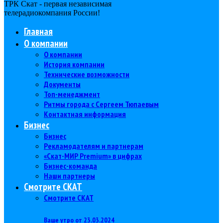
ТРК Скат - первая независимая
телерадиокомпания Роcсии!
Главная
О компании
О компании
История компании
Технические возможности
Документы
Топ-менеджмент
Ритмы города с Сергеем Тюпаевым
Контактная информация
Бизнес
Бизнес
Рекламодателям и партнерам
«Скат-МИР Premium» в цифрах
Бизнес-команда
Наши партнеры
Смотрите СКАТ
Смотрите СКАТ
Ваше утро от 23.03.2024