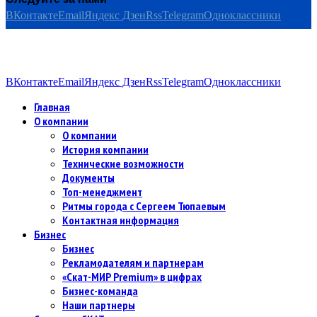
ВКонтакте
Email
Яндекс Дзен
Rss
Telegram
Одноклассники
ВКонтакте
Email
Яндекс Дзен
Rss
Telegram
Одноклассники
Главная
О компании
О компании
История компании
Технические возможности
Документы
Топ-менеджмент
Ритмы города с Сергеем Тюпаевым
Контактная информация
Бизнес
Бизнес
Рекламодателям и партнерам
«Скат-МИР Premium» в цифрах
Бизнес-команда
Наши партнеры