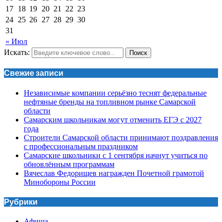
17
18
19
20
21
22
23
24
25
26
27
28
29
30
31
« Июл
Искать:
Поиск
Свежие записи
Независимые компании серьёзно теснят федеральные
нефтяные бренды на топливном рынке Самарской
области
Самарским школьникам могут отменить ЕГЭ с 2027
года
Строители Самарской области принимают поздравления
с профессиональным праздником
Самарские школьники с 1 сентября начнут учиться по
обновлённым программам
Вячеслав Федорищев награжден Почетной грамотой
Минобороны России
Рубрики
Афиша