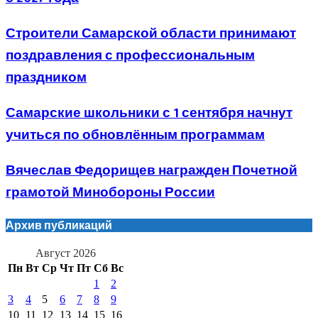
Строители Самарской области принимают
поздравления с профессиональным
праздником
Самарские школьники с 1 сентября начнут
учиться по обновлённым программам
Вячеслав Федорищев награжден Почетной
грамотой Минобороны России
Архив публикаций
Август 2026
Пн
Вт
Ср
Чт
Пт
Сб
Вс
1
2
3
4
5
6
7
8
9
10
11
12
13
14
15
16