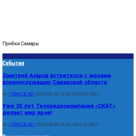
Пробки Самары
События
Дмитрий Азаров встретился с женами
военнослужащих Самарской области
от
~TPKCKAT~
2023-02-10 12:47:39
10.02.2023
Уже 30 лет Телерадиокомпания «СКАТ»
делает мир ярче!
от
+TPKCKAT+
2020-04-09 11:41:14
13.12.2023