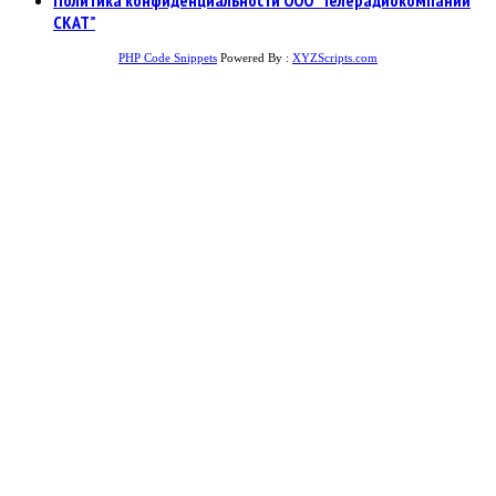
Политика конфиденциальности ООО “Телерадиокомпании
СКАТ”
PHP Code Snippets
Powered By :
XYZScripts.com