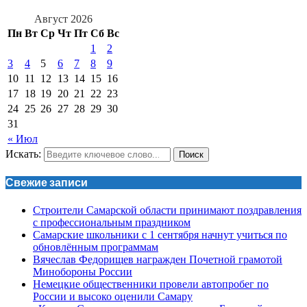
Август 2026
Пн
Вт
Ср
Чт
Пт
Сб
Вс
1
2
3
4
5
6
7
8
9
10
11
12
13
14
15
16
17
18
19
20
21
22
23
24
25
26
27
28
29
30
31
« Июл
Искать:
Поиск
Свежие записи
Строители Самарской области принимают поздравления
с профессиональным праздником
Самарские школьники с 1 сентября начнут учиться по
обновлённым программам
Вячеслав Федорищев награжден Почетной грамотой
Минобороны России
Немецкие общественники провели автопробег по
России и высоко оценили Самару