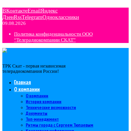
ВКонтакте
Email
Яндекс
Дзен
Rss
Telegram
Одноклассники
09.08.2026
Политика конфиденциальности ООО
“Телерадиокомпании СКАТ”
ТРК Скат - первая независимая
телерадиокомпания Роcсии!
Главная
О компании
О компании
История компании
Технические возможности
Документы
Топ-менеджмент
Ритмы города с Сергеем Тюпаевым
Контактная информация