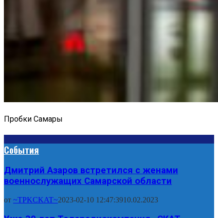
Пробки Самары
События
Дмитрий Азаров встретился с женами
военнослужащих Самарской области
от
~TPKCKAT~
2023-02-10 12:47:39
10.02.2023