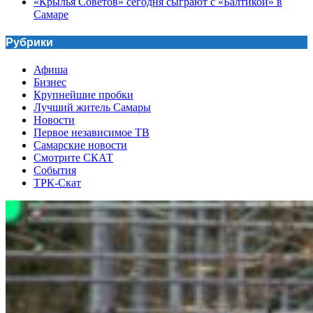
«Крылья Советов» сегодня сыграют с «Балтикой» в
Самаре
Рубрики
Афиша
Бизнес
Крупнейшие пробки
Лучший житель Самары
Новости
Первое независимое ТВ
Самарские новости
Смотрите СКАТ
События
ТРК-Скат