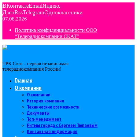
ВКонтакте
Email
Яндекс
Дзен
Rss
Telegram
Одноклассники
07.08.2026
Политика конфиденциальности ООО
“Телерадиокомпании СКАТ”
ТРК Скат - первая независимая
телерадиокомпания Роcсии!
Главная
О компании
О компании
История компании
Технические возможности
Документы
Топ-менеджмент
Ритмы города с Сергеем Тюпаевым
Контактная информация