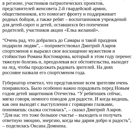
в регионе, участников патриотических проектов,
представителей женсовета 2-й гвардейской армии,
общественников, кто помогает фронту и поддерживает
родных бойцов, а также ребят – воспитанников учреждений
для детей-сирот и детей, оставшихся без попечения
родителей, участников акции «Елка желаний».
“Очень рад, что добрались до Самары и такой праздник
подарили людям”, – поприветствовал Дмитрий Азаров
спортсменов и выразил свое восхищение мужеством и
стойкостью Романа Костомарова, который в этом году перенес
тяжелую болезнь и, преодолевая все обстоятельства, выходит
на лед, чтобы продолжать радовать зрителей. На днях
россияне назвали его спортсменом года.
Губернатор отметил, что представление всем зрителям очень
понравилось. Было особенно важно порадовать перед Новым
годом детей защитников Отечества. “У ребятишек сейчас,
мягко говоря, немного поводов для радости. И когда видишь,
как они выходят с выступления с горящими глазками,
понимаешь: сказка состоялась”, – сказал Дмитрий Азаров.
“Для нас это тоже большое счастье – выходить и получать
ответную эмоцию, энергию, когда мы дарим добро и радость”,
– поделилась Оксана Домнина.