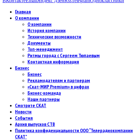
ВКонтакте
Email
Яндекс Дзен
Rss
Telegram
Одноклассники
Главная
О компании
О компании
История компании
Технические возможности
Документы
Топ-менеджмент
Ритмы города с Сергеем Тюпаевым
Контактная информация
Бизнес
Бизнес
Рекламодателям и партнерам
«Скат-МИР Premium» в цифрах
Бизнес-команда
Наши партнеры
Смотрите СКАТ
Новости
События
Архив выпусков СТВ
Политика конфиденциальности ООО “Телерадиокомпании
СКАТ”