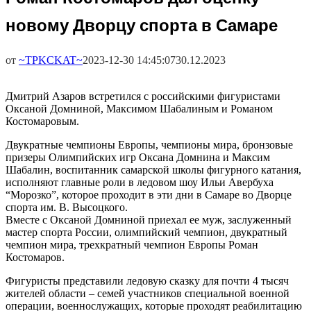
новому Дворцу спорта в Самаре
от
~TPKCKAT~
2023-12-30 14:45:07
30.12.2023
Дмитрий Азаров встретился с российскими фигуристами
Оксаной Домниной, Максимом Шабалиным и Романом
Костомаровым.
Двукратные чемпионы Европы, чемпионы мира, бронзовые
призеры Олимпийских игр Оксана Домнина и Максим
Шабалин, воспитанник самарской школы фигурного катания,
исполняют главные роли в ледовом шоу Ильи Авербуха
“Морозко”, которое проходит в эти дни в Самаре во Дворце
спорта им. В. Высоцкого.
Вместе с Оксаной Домниной приехал ее муж, заслуженный
мастер спорта России, олимпийский чемпион, двукратный
чемпион мира, трехкратный чемпион Европы Роман
Костомаров.
Фигуристы представили ледовую сказку для почти 4 тысяч
жителей области – семей участников специальной военной
операции, военнослужащих, которые проходят реабилитацию