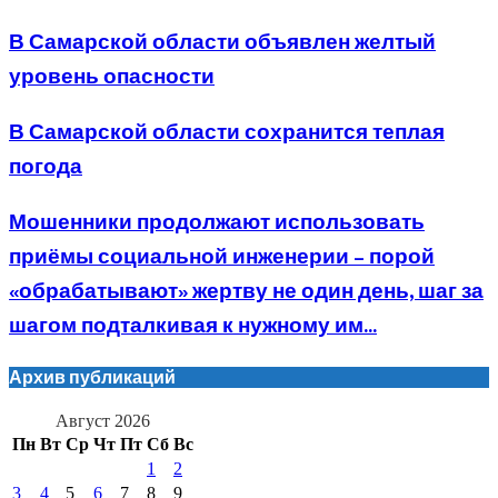
В Самарской области объявлен желтый
уровень опасности
В Самарской области сохранится теплая
погода
Мошенники продолжают использовать
приёмы социальной инженерии – порой
«обрабатывают» жертву не один день, шаг за
шагом подталкивая к нужному им...
Архив публикаций
Август 2026
Пн
Вт
Ср
Чт
Пт
Сб
Вс
1
2
3
4
5
6
7
8
9