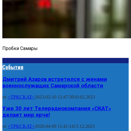
Пробки Самары
События
Дмитрий Азаров встретился с женами
военнослужащих Самарской области
от
~TPKCKAT~
2023-02-10 12:47:39
10.02.2023
Уже 30 лет Телерадиокомпания «СКАТ»
делает мир ярче!
от
+TPKCKAT+
2020-04-09 11:41:14
13.12.2023