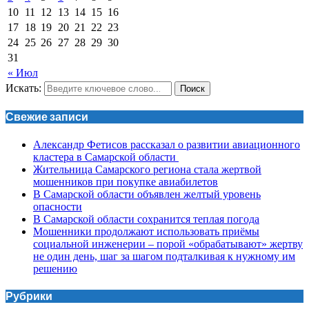
10
11
12
13
14
15
16
17
18
19
20
21
22
23
24
25
26
27
28
29
30
31
« Июл
Искать:
Поиск
Свежие записи
Александр Фетисов рассказал о развитии авиационного
кластера в Самарской области
Жительница Самарского региона стала жертвой
мошенников при покупке авиабилетов
В Самарской области объявлен желтый уровень
опасности
В Самарской области сохранится теплая погода
Мошенники продолжают использовать приёмы
социальной инженерии – порой «обрабатывают» жертву
не один день, шаг за шагом подталкивая к нужному им
решению
Рубрики