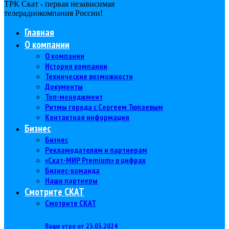
ТРК Скат - первая независимая
телерадиокомпания Роcсии!
Главная
О компании
О компании
История компании
Технические возможности
Документы
Топ-менеджмент
Ритмы города с Сергеем Тюпаевым
Контактная информация
Бизнес
Бизнес
Рекламодателям и партнерам
«Скат-МИР Premium» в цифрах
Бизнес-команда
Наши партнеры
Смотрите СКАТ
Смотрите СКАТ
Ваше утро от 23.03.2024