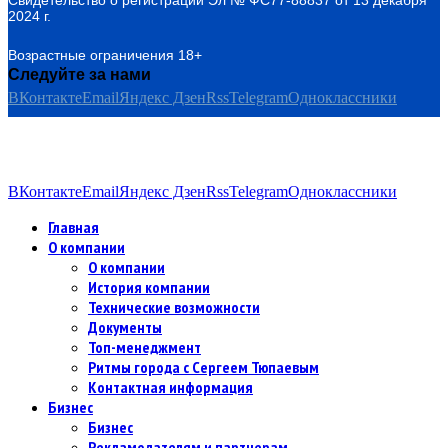
Свидетельство о регистрации Эл № ФС77-88837 от 13 декабря
2024 г.
Возрастные ограничения 18+
Следуйте за нами
ВКонтакте
Email
Яндекс Дзен
Rss
Telegram
Одноклассники
ВКонтакте
Email
Яндекс Дзен
Rss
Telegram
Одноклассники
Главная
О компании
О компании
История компании
Технические возможности
Документы
Топ-менеджмент
Ритмы города с Сергеем Тюпаевым
Контактная информация
Бизнес
Бизнес
Рекламодателям и партнерам