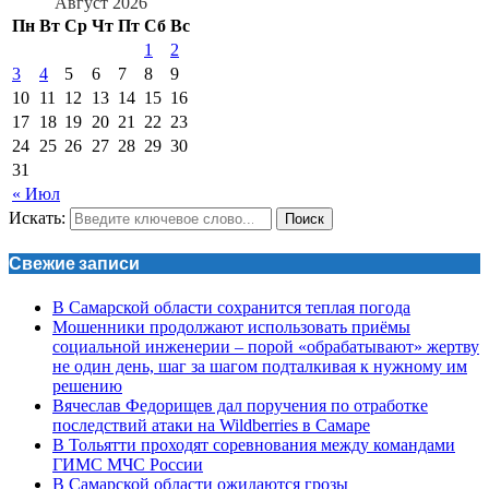
Август 2026
Пн
Вт
Ср
Чт
Пт
Сб
Вс
1
2
3
4
5
6
7
8
9
10
11
12
13
14
15
16
17
18
19
20
21
22
23
24
25
26
27
28
29
30
31
« Июл
Искать:
Поиск
Свежие записи
В Самарской области сохранится теплая погода
Мошенники продолжают использовать приёмы
социальной инженерии – порой «обрабатывают» жертву
не один день, шаг за шагом подталкивая к нужному им
решению
Вячеслав Федорищев дал поручения по отработке
последствий атаки на Wildberries в Самаре
В Тольятти проходят соревнования между командами
ГИМС МЧС России
В Самарской области ожидаются грозы