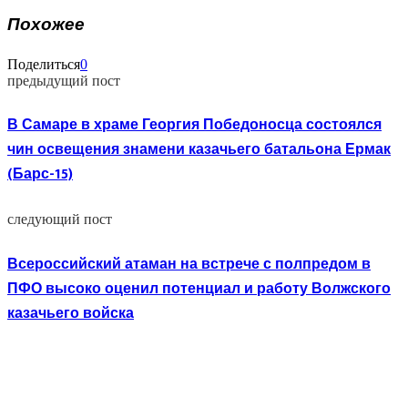
Похожее
Поделиться
0
предыдущий пост
В Самаре в храме Георгия Победоносца состоялся
чин освещения знамени казачьего батальона Ермак
(Барс-15)
следующий пост
Всероссийский атаман на встрече с полпредом в
ПФО высоко оценил потенциал и работу Волжского
казачьего войска