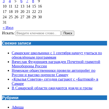
3
4
5
6
7
8
9
10
11
12
13
14
15
16
17
18
19
20
21
22
23
24
25
26
27
28
29
30
31
« Июл
Искать:
Поиск
Свежие записи
Самарские школьники с 1 сентября начнут учиться по
обновлённым программам
Вячеслав Федорищев награжден Почетной грамотой
Минобороны России
Немецкие общественники провели автопробег по
России и высоко оценили Самару
«Крылья Советов» сегодня сыграют с «Балтикой» в
Самаре
В Самарской области ожидаются дожди и грозы
Рубрики
Афиша