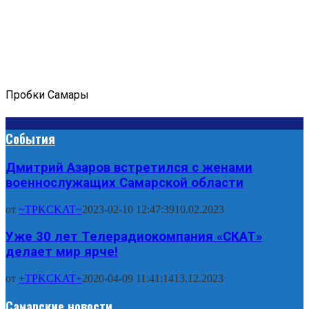
Пробки Самары
События
Дмитрий Азаров встретился с женами
военнослужащих Самарской области
от
~TPKCKAT~
2023-02-10 12:47:39
10.02.2023
Уже 30 лет Телерадиокомпания «СКАТ»
делает мир ярче!
от
+TPKCKAT+
2020-04-09 11:41:14
13.12.2023
Самарские новости