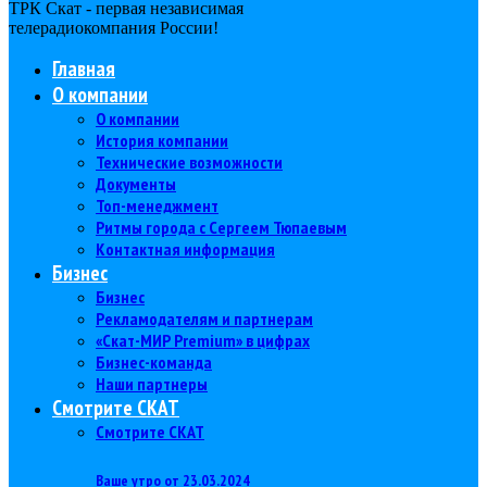
ТРК Скат - первая независимая
телерадиокомпания Роcсии!
Главная
О компании
О компании
История компании
Технические возможности
Документы
Топ-менеджмент
Ритмы города с Сергеем Тюпаевым
Контактная информация
Бизнес
Бизнес
Рекламодателям и партнерам
«Скат-МИР Premium» в цифрах
Бизнес-команда
Наши партнеры
Смотрите СКАТ
Смотрите СКАТ
Ваше утро от 23.03.2024