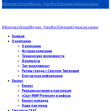
ВКонтакте
Email
Яндекс Дзен
Rss
Telegram
Одноклассники
ВКонтакте
Email
Яндекс Дзен
Rss
Telegram
Одноклассники
Главная
О компании
О компании
История компании
Технические возможности
Документы
Топ-менеджмент
Ритмы города с Сергеем Тюпаевым
Контактная информация
Бизнес
Бизнес
Рекламодателям и партнерам
«Скат-МИР Premium» в цифрах
Бизнес-команда
Наши партнеры
Смотрите СКАТ