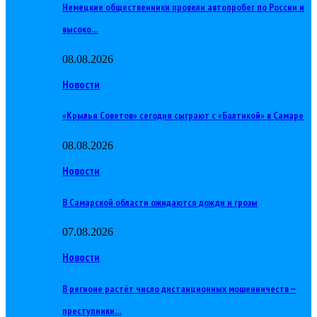
Немецкие общественники провели автопробег по России и
высоко…
08.08.2026
Новости
«Крылья Советов» сегодня сыграют с «Балтикой» в Самаре
08.08.2026
Новости
В Самарской области ожидаются дожди и грозы
07.08.2026
Новости
В регионе растёт число дистанционных мошенничеств —
преступники…