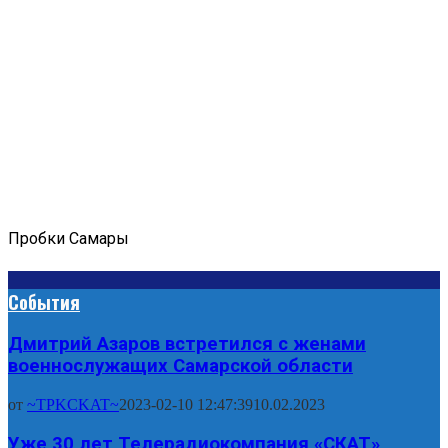
Пробки Самары
События
Дмитрий Азаров встретился с женами
военнослужащих Самарской области
от
~TPKCKAT~
2023-02-10 12:47:39
10.02.2023
Уже 30 лет Телерадиокомпания «СКАТ»