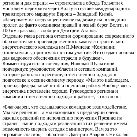
региона и для страны — строительства обхода Тольятти с
мостовым переходом через Волгу в составе международного
транспортного маршрута Европа – Западный Китай.
«Завершаем на следующей неделе надвижку на последний
пролет, де факто соединяем правый и левый берег Волги, и
100 км трассы», – сообщил Дмитрий Азаров.
Отдельно глава региона отметил формирование современного
образовательно-производственного кампуса строительно-
энергетического колледжа им П.Мачнева: «Компании
откликнулись, принимают в этом участие. Это создает основы
для кадрового обеспечения отрасли в будущем».
Комментируя итоги совещания, Николай Шульгинов
подчеркнул: руководство области и сетевых компаний,
которые работают в регионе, ответственно подходят к
подготовке к осенне-зимнему периоду. «Мы это наблюдаем,
проводя федеральный штаб и оценивая работу. Вообще здесь
энергетика поставлена хорошо. Руководство региона и
компании ответственно подходят к работе», – сказал он.
«Благодарен, что складывается командное взаимодействие.
Мы все решения – а мы находимся в преддверии очень
важных решений по исполнению поручения Президента
страны – наши подходы к реализации этих решений имеем
возможность сверить сегодня с министром. Вам за это
огромное спасибо, – обратился Дмитрий Азаров к Николаю