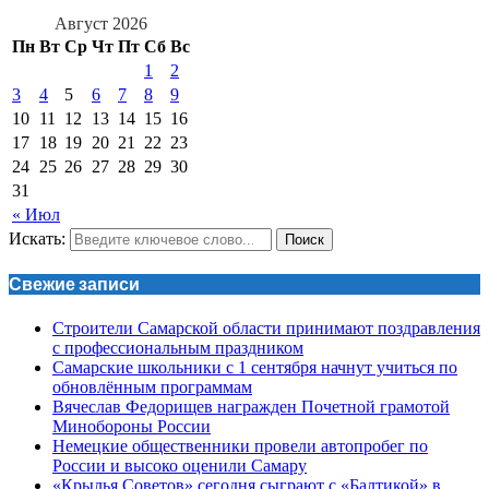
Август 2026
Пн
Вт
Ср
Чт
Пт
Сб
Вс
1
2
3
4
5
6
7
8
9
10
11
12
13
14
15
16
17
18
19
20
21
22
23
24
25
26
27
28
29
30
31
« Июл
Искать:
Поиск
Свежие записи
Строители Самарской области принимают поздравления
с профессиональным праздником
Самарские школьники с 1 сентября начнут учиться по
обновлённым программам
Вячеслав Федорищев награжден Почетной грамотой
Минобороны России
Немецкие общественники провели автопробег по
России и высоко оценили Самару
«Крылья Советов» сегодня сыграют с «Балтикой» в