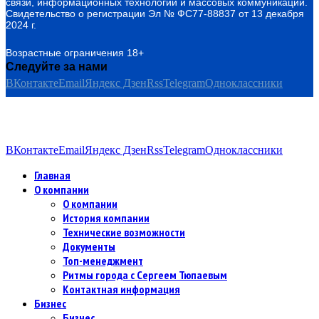
связи, информационных технологий и массовых коммуникаций.
Свидетельство о регистрации Эл № ФС77-88837 от 13 декабря
2024 г.
Возрастные ограничения 18+
Следуйте за нами
ВКонтакте
Email
Яндекс Дзен
Rss
Telegram
Одноклассники
ВКонтакте
Email
Яндекс Дзен
Rss
Telegram
Одноклассники
Главная
О компании
О компании
История компании
Технические возможности
Документы
Топ-менеджмент
Ритмы города с Сергеем Тюпаевым
Контактная информация
Бизнес
Бизнес