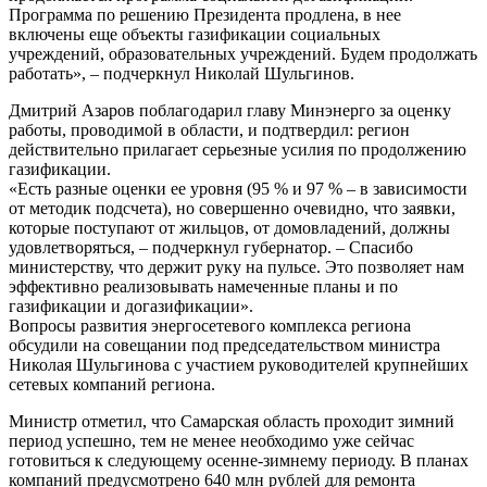
Программа по решению Президента продлена, в нее
включены еще объекты газификации социальных
учреждений, образовательных учреждений. Будем продолжать
работать», – подчеркнул Николай Шульгинов.
Дмитрий Азаров поблагодарил главу Минэнерго за оценку
работы, проводимой в области, и подтвердил: регион
действительно прилагает серьезные усилия по продолжению
газификации.
«Есть разные оценки ее уровня (95 % и 97 % – в зависимости
от методик подсчета), но совершенно очевидно, что заявки,
которые поступают от жильцов, от домовладений, должны
удовлетворяться, – подчеркнул губернатор. – Спасибо
министерству, что держит руку на пульсе. Это позволяет нам
эффективно реализовывать намеченные планы и по
газификации и догазификации».
Вопросы развития энергосетевого комплекса региона
обсудили на совещании под председательством министра
Николая Шульгинова с участием руководителей крупнейших
сетевых компаний региона.
Министр отметил, что Самарская область проходит зимний
период успешно, тем не менее необходимо уже сейчас
готовиться к следующему осенне-зимнему периоду. В планах
компаний предусмотрено 640 млн рублей для ремонта