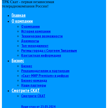
ТРК Скат - первая независимая
телерадиокомпания Роcсии!
Главная
О компании
О компании
История компании
Технические возможности
Документы
Топ-менеджмент
Ритмы города с Сергеем Тюпаевым
Контактная информация
Бизнес
Бизнес
Рекламодателям и партнерам
«Скат-МИР Premium» в цифрах
Бизнес-команда
Наши партнеры
Смотрите СКАТ
Смотрите СКАТ
Ваше утро от 23.03.2024