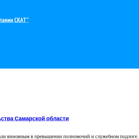
пании СКАТ”
ьства Самарской области
али виновным в превышении полномочий и служебном подлоге. С