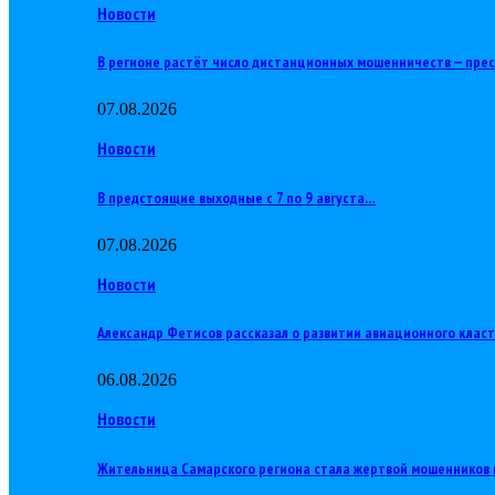
Новости
В регионе растёт число дистанционных мошенничеств — пре
07.08.2026
Новости
В предстоящие выходные с 7 по 9 августа…
07.08.2026
Новости
Александр Фетисов рассказал о развитии авиационного клас
06.08.2026
Новости
Жительница Самарского региона стала жертвой мошенников 