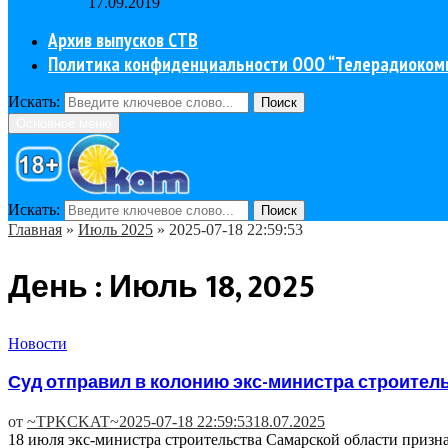
17.09.2019
Архив выпусков СТВ
Политика конфиденциальности ООО “Телерадиоком
Искать:
Поиск
Основное меню
Искать:
Поиск
Главная
»
Июль 2025
»
2025-07-18 22:59:53
День : Июль 18, 2025
Новости
Суд отправил в колонию экс-министра строител
от
~TPKCKAT~
2025-07-18 22:59:53
18.07.2025
18 июля экс-министра строительства Самарской области призн