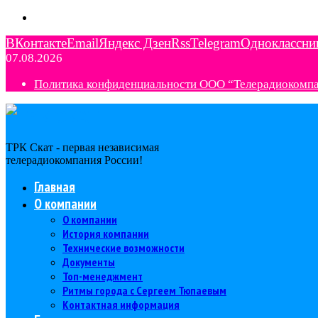
ВКонтакте
Email
Яндекс Дзен
Rss
Telegram
Одноклассни
07.08.2026
Политика конфиденциальности ООО “Телерадиокомп
ТРК Скат - первая независимая
телерадиокомпания Роcсии!
Главная
О компании
О компании
История компании
Технические возможности
Документы
Топ-менеджмент
Ритмы города с Сергеем Тюпаевым
Контактная информация