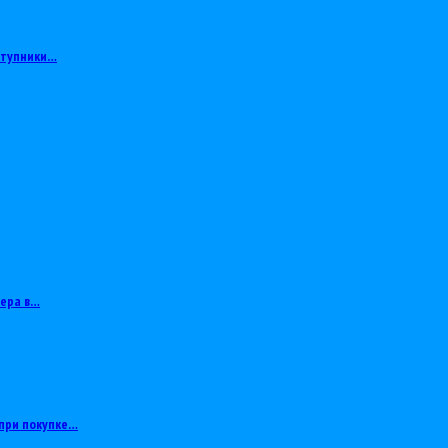
ступники…
тера в…
при покупке…