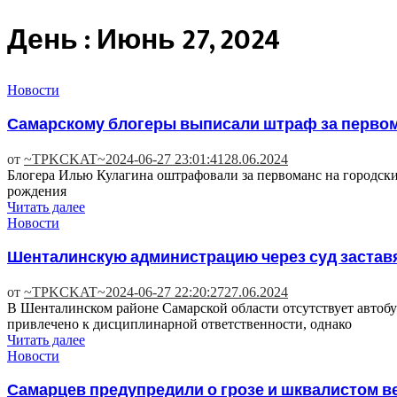
День : Июнь 27, 2024
Новости
Самарскому блогеры выписали штраф за первома
от
~TPKCKAT~
2024-06-27 23:01:41
28.06.2024
Блогера Илью Кулагина оштрафовали за первоманс на городски
рождения
Читать далее
Новости
Шенталинскую администрацию через суд застав
от
~TPKCKAT~
2024-06-27 22:20:27
27.06.2024
В Шенталинском районе Самарской области отсутствует автоб
привлечено к дисциплинарной ответственности, однако
Читать далее
Новости
Самарцев предупредили о грозе и шквалистом в