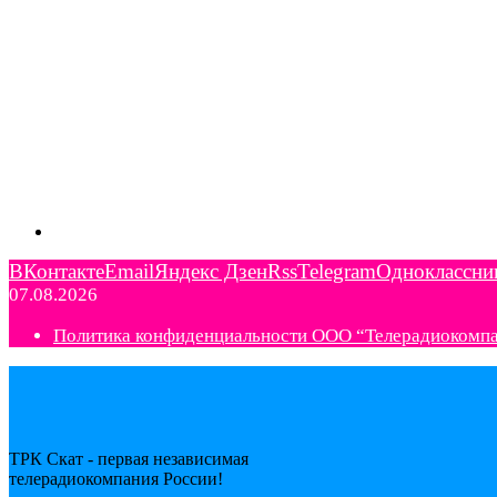
ВКонтакте
Email
Яндекс Дзен
Rss
Telegram
Одноклассни
07.08.2026
Политика конфиденциальности ООО “Телерадиокомп
ТРК Скат - первая независимая
телерадиокомпания Роcсии!