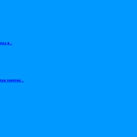
тера в…
при покупке…