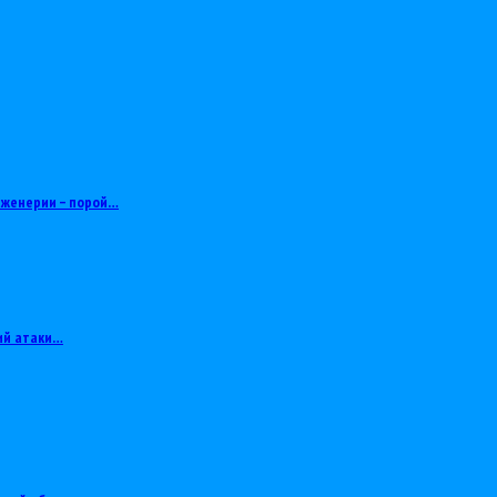
нженерии – порой…
ий атаки…