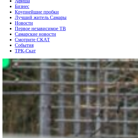
Афиша
Бизнес
Крупнейшие пробки
Лучший житель Самары
Новости
Первое независимое ТВ
Самарские новости
Смотрите СКАТ
События
ТРК-Скат