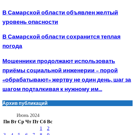
В Самарской области объявлен желтый
уровень опасности
В Самарской области сохранится теплая
погода
Мошенники продолжают использовать
приёмы социальной инженерии – порой
«обрабатывают» жертву не один день, шаг за
шагом подталкивая к нужному им...
Архив публикаций
Июнь 2024
Пн
Вт
Ср
Чт
Пт
Сб
Вс
1
2
3
4
5
6
7
8
9