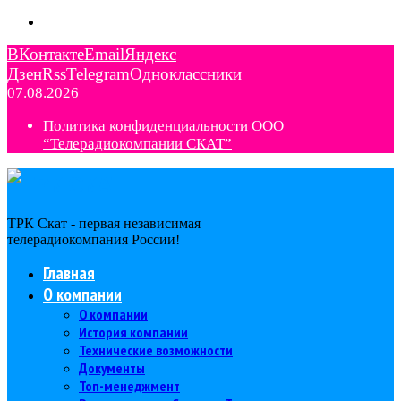
ВКонтакте
Email
Яндекс
Дзен
Rss
Telegram
Одноклассники
07.08.2026
Политика конфиденциальности ООО
“Телерадиокомпании СКАТ”
ТРК Скат - первая независимая
телерадиокомпания Роcсии!
Главная
О компании
О компании
История компании
Технические возможности
Документы
Топ-менеджмент