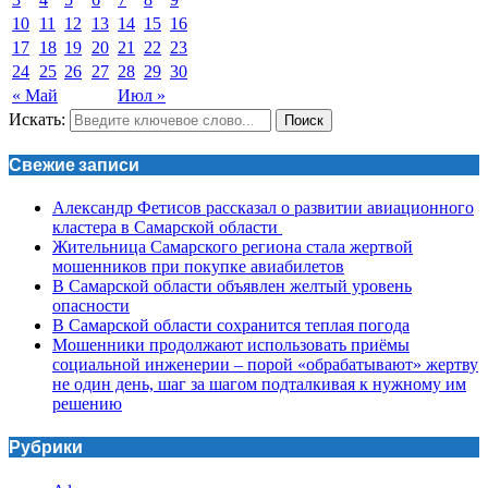
10
11
12
13
14
15
16
17
18
19
20
21
22
23
24
25
26
27
28
29
30
« Май
Июл »
Искать:
Поиск
Свежие записи
Александр Фетисов рассказал о развитии авиационного
кластера в Самарской области
Жительница Самарского региона стала жертвой
мошенников при покупке авиабилетов
В Самарской области объявлен желтый уровень
опасности
В Самарской области сохранится теплая погода
Мошенники продолжают использовать приёмы
социальной инженерии – порой «обрабатывают» жертву
не один день, шаг за шагом подталкивая к нужному им
решению
Рубрики