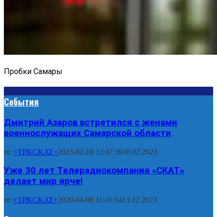
Пробки Самары
События
Дмитрий Азаров встретился с женами
военнослужащих Самарской области
от
~TPKCKAT~
2023-02-10 12:47:39
10.02.2023
Уже 30 лет Телерадиокомпания «СКАТ»
делает мир ярче!
от
+TPKCKAT+
2020-04-09 11:41:14
13.12.2023