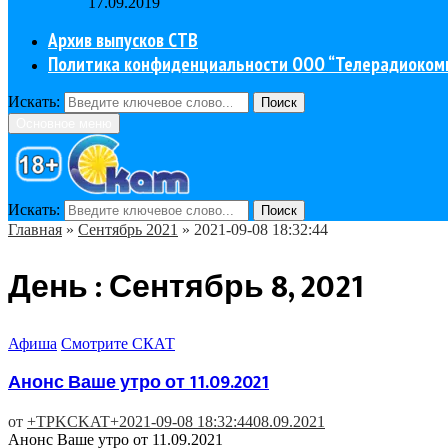
17.09.2019
Архив выпусков СТВ
Политика конфиденциальности ООО “Телерадиоком
Искать:
Поиск
Основное меню
Искать:
Поиск
Главная
»
Сентябрь 2021
»
2021-09-08 18:32:44
День : Сентябрь 8, 2021
Афиша
Смотрите СКАТ
Анонс Ваше утро от 11.09.2021
от
+TPKCKAT+
2021-09-08 18:32:44
08.09.2021
Анонс Ваше утро от 11.09.2021