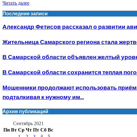
Читать далее
Последние записи
Александр Фетисов рассказал о развитии ав
Жительница Самарского региона стала жертв
В Самарской области объявлен желтый уров
В Самарской области сохранится теплая пог
Мошенники продолжают использовать приёмы 
подталкивая к нужному им...
Архив публикаций
Сентябрь 2021
Пн
Вт
Ср
Чт
Пт
Сб
Вс
1
2
3
4
5