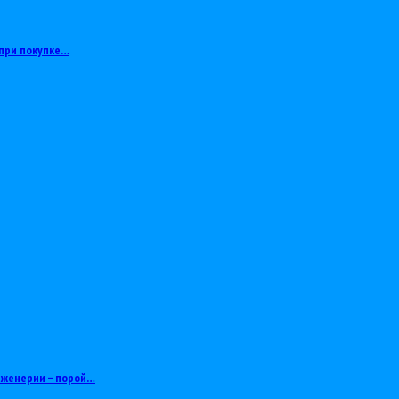
при покупке…
нженерии – порой…