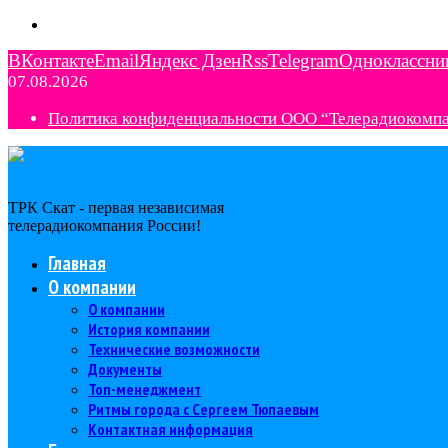
ВКонтакте
Email
Яндекс Дзен
Rss
Telegram
Одноклассни
07.08.2026
Политика конфиденциальности ООО “Телерадиокомп
ТРК Скат - первая независимая
телерадиокомпания Роcсии!
Главная
О компании
О компании
История компании
Технические возможности
Документы
Топ-менеджмент
Ритмы города с Сергеем Тюпаевым
Контактная информация