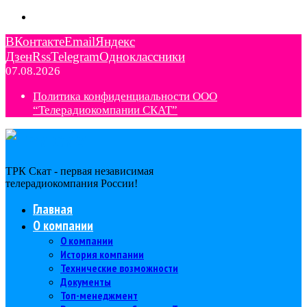
ВКонтакте
Email
Яндекс
Дзен
Rss
Telegram
Одноклассники
07.08.2026
Политика конфиденциальности ООО
“Телерадиокомпании СКАТ”
ТРК Скат - первая независимая
телерадиокомпания Роcсии!
Главная
О компании
О компании
История компании
Технические возможности
Документы
Топ-менеджмент