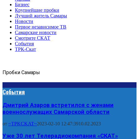
Бизнес
Крупнейшие пробки
Лучший житель Самары
Новости
Первое независимое ТВ
Самарские новости
Смотрите СКАТ
События
ТРК-Скат
Пробки Самары
События
Дмитрий Азаров встретился с женами
военнослужащих Самарской области
от
~TPKCKAT~
2023-02-10 12:47:39
10.02.2023
Уже 30 лет Телерадиокомпания «СКАТ»