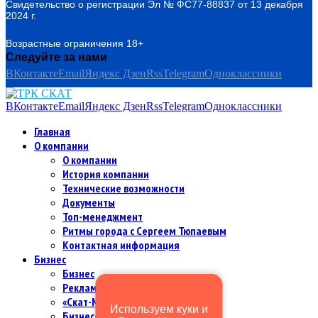
Свидетельство о регистрации Эл № ФС77-88837 от 13 декабря
2024 г.
Возрастные ограничения 18+
Следуйте за нами
ВКонтакте
Email
Яндекс Дзен
Rss
Telegram
Одноклассники
ВКонтакте
Email
Яндекс Дзен
Rss
Telegram
Одноклассники
Главная
О компании
О компании
История компании
Технические возможности
Документы
Топ-менеджмент
Ритмы города с Сергеем Тюпаевым
Контактная информация
Бизнес
Бизнес
Рекламодателям и партнерам
«Скат-МИР Premium» в цифрах
Используем куки и
Бизнес-команда