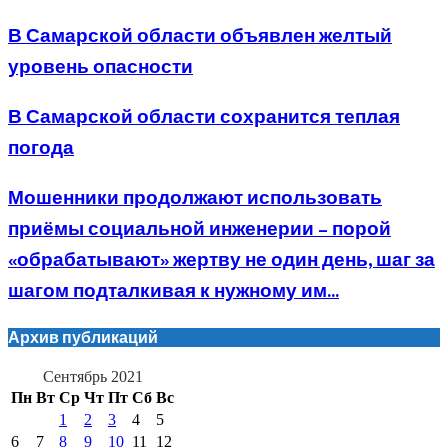
В Самарской области объявлен желтый
уровень опасности
В Самарской области сохранится теплая
погода
Мошенники продолжают использовать
приёмы социальной инженерии – порой
«обрабатывают» жертву не один день, шаг за
шагом подталкивая к нужному им...
Архив публикаций
Сентябрь 2021
Пн
Вт
Ср
Чт
Пт
Сб
Вс
1
2
3
4
5
6
7
8
9
10
11
12