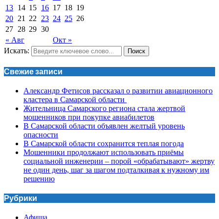
13
14
15
16
17
18
19
20
21
22
23
24
25
26
27
28
29
30
« Авг
Окт »
Искать:
Поиск
Свежие записи
Александр Фетисов рассказал о развитии авиационного
кластера в Самарской области
Жительница Самарского региона стала жертвой
мошенников при покупке авиабилетов
В Самарской области объявлен желтый уровень
опасности
В Самарской области сохранится теплая погода
Мошенники продолжают использовать приёмы
социальной инженерии – порой «обрабатывают» жертву
не один день, шаг за шагом подталкивая к нужному им
решению
Рубрики
Афиша