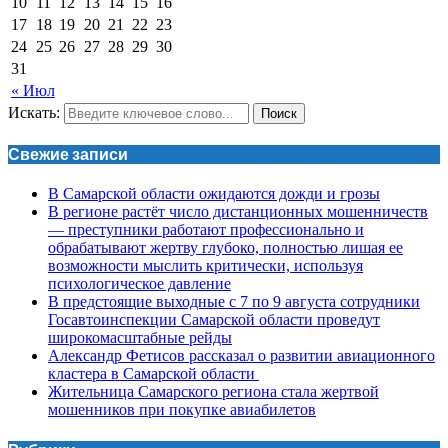
10
11
12
13
14
15
16
17
18
19
20
21
22
23
24
25
26
27
28
29
30
31
« Июл
Искать:
Поиск
Свежие записи
В Самарской области ожидаются дожди и грозы
В регионе растёт число дистанционных мошенничеств
— преступники работают профессионально и
обрабатывают жертву глубоко, полностью лишая ее
возможности мыслить критически, используя
психологическое давление
В предстоящие выходные с 7 по 9 августа сотрудники
Госавтоинспекции Самарской области проведут
широкомасштабные рейды
Александр Фетисов рассказал о развитии авиационного
кластера в Самарской области
Жительница Самарского региона стала жертвой
мошенников при покупке авиабилетов