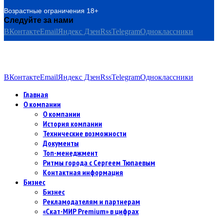
Возрастные ограничения 18+
Следуйте за нами
ВКонтакте
Email
Яндекс Дзен
Rss
Telegram
Одноклассники
ВКонтакте
Email
Яндекс Дзен
Rss
Telegram
Одноклассники
Главная
О компании
О компании
История компании
Технические возможности
Документы
Топ-менеджмент
Ритмы города с Сергеем Тюпаевым
Контактная информация
Бизнес
Бизнес
Рекламодателям и партнерам
«Скат-МИР Premium» в цифрах