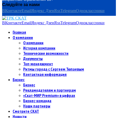
Следуйте за нами
ВКонтакте
Email
Яндекс Дзен
Rss
Telegram
Одноклассники
ВКонтакте
Email
Яндекс Дзен
Rss
Telegram
Одноклассники
Главная
О компании
О компании
История компании
Технические возможности
Документы
Топ-менеджмент
Ритмы города с Сергеем Тюпаевым
Контактная информация
Бизнес
Бизнес
Рекламодателям и партнерам
«Скат-МИР Premium» в цифрах
Бизнес-команда
Наши партнеры
Смотрите СКАТ
Новости