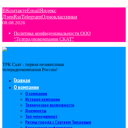
ВКонтакте
Email
Яндекс
Дзен
Rss
Telegram
Одноклассники
08.08.2026
Политика конфиденциальности ООО
“Телерадиокомпании СКАТ”
ТРК Скат - первая независимая
телерадиокомпания Роcсии!
Главная
О компании
О компании
История компании
Технические возможности
Документы
Топ-менеджмент
Ритмы города с Сергеем Тюпаевым
Контактная информация