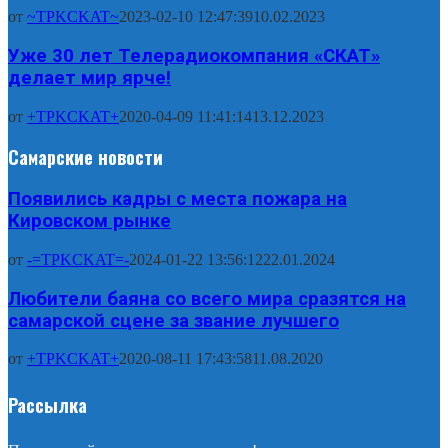
от
~TPKCKAT~
2023-02-10 12:47:39
10.02.2023
Уже 30 лет Телерадиокомпания «СКАТ»
делает мир ярче!
от
+TPKCKAT+
2020-04-09 11:41:14
13.12.2023
Самарские новости
Появились кадры с места пожара на
Кировском рынке
от
-=TPKCKAT=-
2024-01-22 13:56:12
22.01.2024
Любители баяна со всего мира сразятся на
самарской сцене за звание лучшего
от
+TPKCKAT+
2020-08-11 17:43:58
11.08.2020
Рассылка