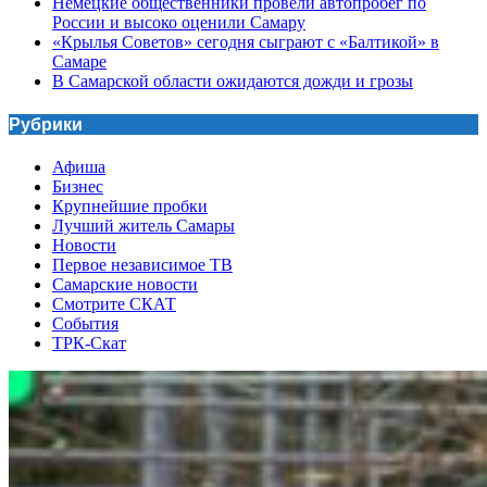
Немецкие общественники провели автопробег по
России и высоко оценили Самару
«Крылья Советов» сегодня сыграют с «Балтикой» в
Самаре
В Самарской области ожидаются дожди и грозы
Рубрики
Афиша
Бизнес
Крупнейшие пробки
Лучший житель Самары
Новости
Первое независимое ТВ
Самарские новости
Смотрите СКАТ
События
ТРК-Скат