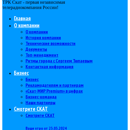
ТРК Скат - первая независимая
телерадиокомпания Роcсии!
Главная
О компании
О компании
История компании
Технические возможности
Документы
Топ-менеджмент
Ритмы города с Сергеем Тюпаевым
Контактная информация
Бизнес
Бизнес
Рекламодателям и партнерам
«Скат-МИР Premium» в цифрах
Бизнес-команда
Наши партнеры
Смотрите СКАТ
Смотрите СКАТ
Ваше утро от 23.03.2024