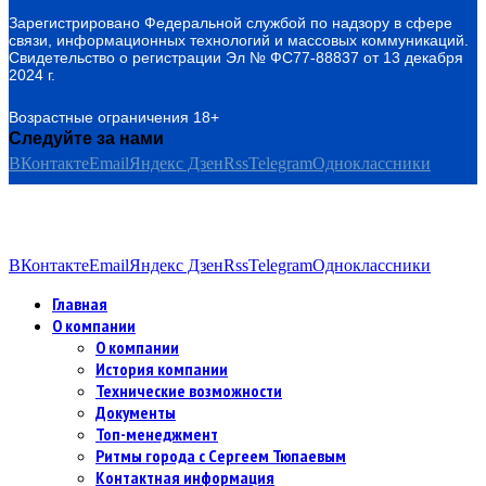
Зарегистрировано Федеральной службой по надзору в сфере
связи, информационных технологий и массовых коммуникаций.
Свидетельство о регистрации Эл № ФС77-88837 от 13 декабря
2024 г.
Возрастные ограничения 18+
Следуйте за нами
ВКонтакте
Email
Яндекс Дзен
Rss
Telegram
Одноклассники
ВКонтакте
Email
Яндекс Дзен
Rss
Telegram
Одноклассники
Главная
О компании
О компании
История компании
Технические возможности
Документы
Топ-менеджмент
Ритмы города с Сергеем Тюпаевым
Контактная информация