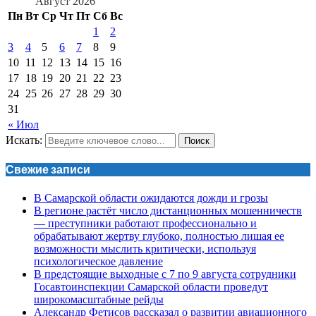
Август 2026
Пн
Вт
Ср
Чт
Пт
Сб
Вс
1
2
3
4
5
6
7
8
9
10
11
12
13
14
15
16
17
18
19
20
21
22
23
24
25
26
27
28
29
30
31
« Июл
Искать:
Поиск
Свежие записи
В Самарской области ожидаются дожди и грозы
В регионе растёт число дистанционных мошенничеств
— преступники работают профессионально и
обрабатывают жертву глубоко, полностью лишая ее
возможности мыслить критически, используя
психологическое давление
В предстоящие выходные с 7 по 9 августа сотрудники
Госавтоинспекции Самарской области проведут
широкомасштабные рейды
Александр Фетисов рассказал о развитии авиационного