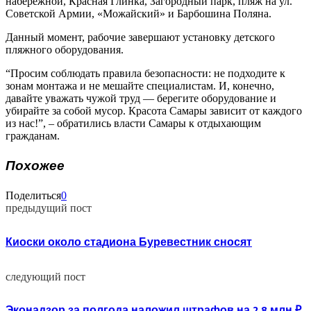
набережной, Красная Глинка, Загородный парк, пляж на ул.
Советской Армии, «Можайский» и Барбошина Поляна.
Данный момент, рабочие завершают установку детского
пляжного оборудования.
“Просим соблюдать правила безопасности: не подходите к
зонам монтажа и не мешайте специалистам. И, конечно,
давайте уважать чужой труд — берегите оборудование и
убирайте за собой мусор. Красота Самары зависит от каждого
из нас!”, – обратились власти Самары к отдыхающим
гражданам.
Похожее
Поделиться
0
предыдущий пост
Киоски около стадиона Буревестник сносят
следующий пост
Эконадзор за полгода наложил штрафов на 2.8 млн.₽