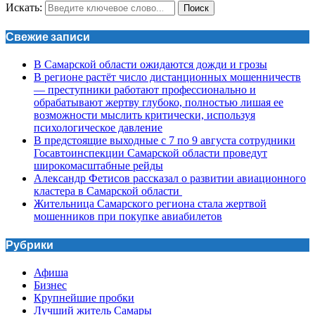
Искать:
Поиск
Свежие записи
В Самарской области ожидаются дожди и грозы
В регионе растёт число дистанционных мошенничеств
— преступники работают профессионально и
обрабатывают жертву глубоко, полностью лишая ее
возможности мыслить критически, используя
психологическое давление
В предстоящие выходные с 7 по 9 августа сотрудники
Госавтоинспекции Самарской области проведут
широкомасштабные рейды
Александр Фетисов рассказал о развитии авиационного
кластера в Самарской области
Жительница Самарского региона стала жертвой
мошенников при покупке авиабилетов
Рубрики
Афиша
Бизнес
Крупнейшие пробки
Лучший житель Самары