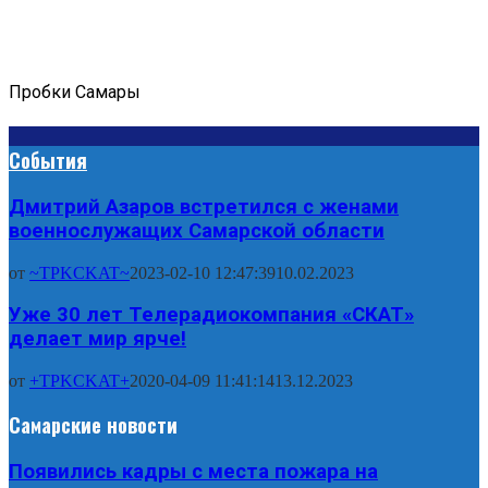
Пробки Самары
События
Дмитрий Азаров встретился с женами
военнослужащих Самарской области
от
~TPKCKAT~
2023-02-10 12:47:39
10.02.2023
Уже 30 лет Телерадиокомпания «СКАТ»
делает мир ярче!
от
+TPKCKAT+
2020-04-09 11:41:14
13.12.2023
Самарские новости
Появились кадры с места пожара на