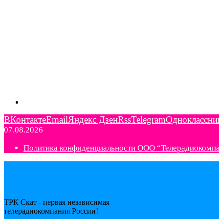
ВКонтакте
Email
Яндекс Дзен
Rss
Telegram
Одноклассни
07.08.2026
Политика конфиденциальности ООО “Телерадиокомп
ТРК Скат - первая независимая
телерадиокомпания Роcсии!