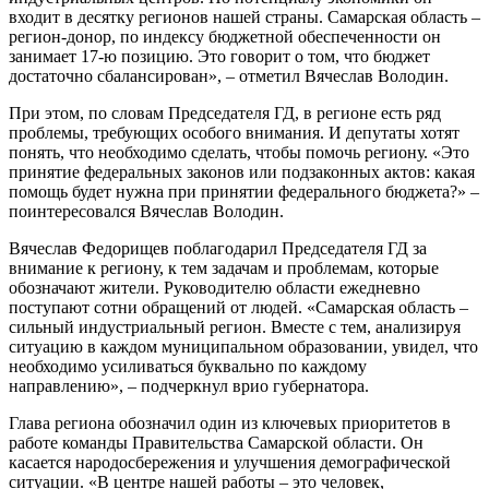
входит в десятку регионов нашей страны. Самарская область –
регион-донор, по индексу бюджетной обеспеченности он
занимает 17-ю позицию. Это говорит о том, что бюджет
достаточно сбалансирован», – отметил Вячеслав Володин.
При этом, по словам Председателя ГД, в регионе есть ряд
проблемы, требующих особого внимания. И депутаты хотят
понять, что необходимо сделать, чтобы помочь региону. «Это
принятие федеральных законов или подзаконных актов: какая
помощь будет нужна при принятии федерального бюджета?» –
поинтересовался Вячеслав Володин.
Вячеслав Федорищев поблагодарил Председателя ГД за
внимание к региону, к тем задачам и проблемам, которые
обозначают жители. Руководителю области ежедневно
поступают сотни обращений от людей. «Самарская область –
сильный индустриальный регион. Вместе с тем, анализируя
ситуацию в каждом муниципальном образовании, увидел, что
необходимо усиливаться буквально по каждому
направлению», – подчеркнул врио губернатора.
Глава региона обозначил один из ключевых приоритетов в
работе команды Правительства Самарской области. Он
касается народосбережения и улучшения демографической
ситуации. «В центре нашей работы – это человек,