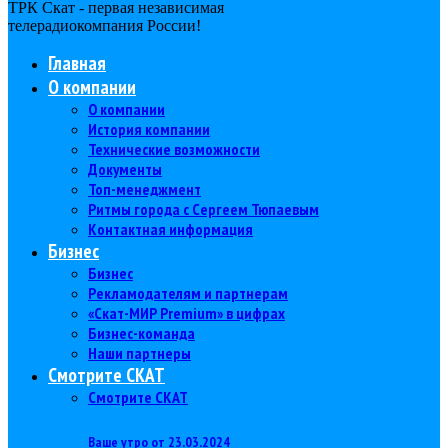
ТРК Скат - первая независимая
телерадиокомпания Роcсии!
Главная
О компании
О компании
История компании
Технические возможности
Документы
Топ-менеджмент
Ритмы города с Сергеем Тюпаевым
Контактная информация
Бизнес
Бизнес
Рекламодателям и партнерам
«Скат-МИР Premium» в цифрах
Бизнес-команда
Наши партнеры
Смотрите СКАТ
Смотрите СКАТ
Ваше утро от 23.03.2024