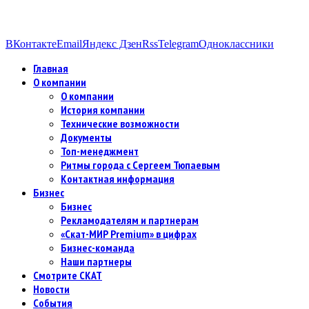
ВКонтакте
Email
Яндекс Дзен
Rss
Telegram
Одноклассники
Главная
О компании
О компании
История компании
Технические возможности
Документы
Топ-менеджмент
Ритмы города с Сергеем Тюпаевым
Контактная информация
Бизнес
Бизнес
Рекламодателям и партнерам
«Скат-МИР Premium» в цифрах
Бизнес-команда
Наши партнеры
Смотрите СКАТ
Новости
События