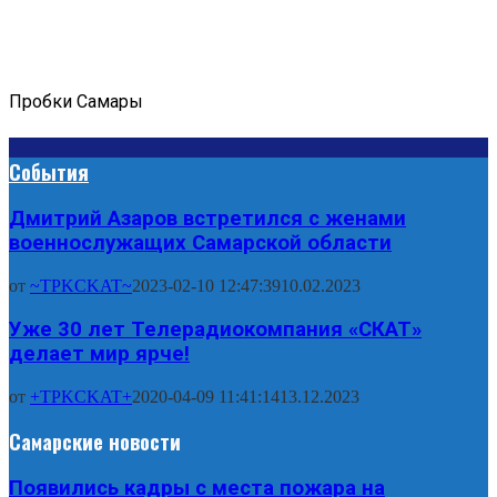
Пробки Самары
События
Дмитрий Азаров встретился с женами
военнослужащих Самарской области
от
~TPKCKAT~
2023-02-10 12:47:39
10.02.2023
Уже 30 лет Телерадиокомпания «СКАТ»
делает мир ярче!
от
+TPKCKAT+
2020-04-09 11:41:14
13.12.2023
Самарские новости
Появились кадры с места пожара на