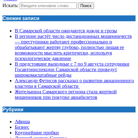
Искать:
Поиск
Свежие записи
В Самарской области ожидаются дожди и грозы
В регионе растёт число дистанционных мошенничеств
— преступники работают профессионально и
обрабатывают жертву глубоко, полностью лишая ее
возможности мыслить критически, используя
психологическое давление
В предстоящие выходные с 7 по 9 августа сотрудники
Госавтоинспекции Самарской области проведут
широкомасштабные рейды
Александр Фетисов рассказал о развитии авиационного
кластера в Самарской области
Жительница Самарского региона стала жертвой
мошенников при покупке авиабилетов
Рубрики
Афиша
Бизнес
Крупнейшие пробки