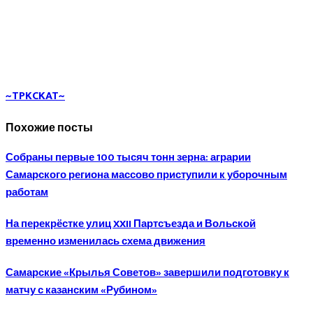
~TPKCKAT~
Похожие посты
Собраны первые 100 тысяч тонн зерна: аграрии
Самарского региона массово приступили к уборочным
работам
На перекрёстке улиц XXII Партсъезда и Вольской
временно изменилась схема движения
Самарские «Крылья Советов» завершили подготовку к
матчу с казанским «Рубином»