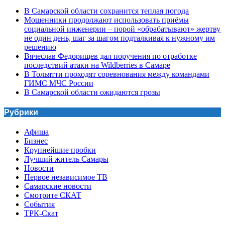
В Самарской области сохранится теплая погода
Мошенники продолжают использовать приёмы
социальной инженерии – порой «обрабатывают» жертву
не один день, шаг за шагом подталкивая к нужному им
решению
Вячеслав Федорищев дал поручения по отработке
последствий атаки на Wildberries в Самаре
В Тольятти проходят соревнования между командами
ГИМС МЧС России
В Самарской области ожидаются грозы
Рубрики
Афиша
Бизнес
Крупнейшие пробки
Лучший житель Самары
Новости
Первое независимое ТВ
Самарские новости
Смотрите СКАТ
События
ТРК-Скат