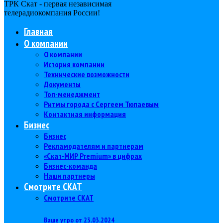
ТРК Скат - первая независимая
телерадиокомпания Роcсии!
Главная
О компании
О компании
История компании
Технические возможности
Документы
Топ-менеджмент
Ритмы города с Сергеем Тюпаевым
Контактная информация
Бизнес
Бизнес
Рекламодателям и партнерам
«Скат-МИР Premium» в цифрах
Бизнес-команда
Наши партнеры
Смотрите СКАТ
Смотрите СКАТ
Ваше утро от 23.03.2024