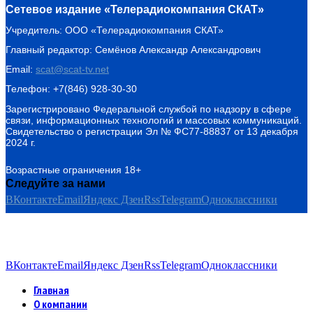
Сетевое издание «Телерадиокомпания СКАТ»
Учредитель: ООО «Телерадиокомпания СКАТ»
Главный редактор: Семёнов Александр Александрович
Email:
scat@scat-tv.net
Телефон: +7(846) 928-30-30
Зарегистрировано Федеральной службой по надзору в сфере
связи, информационных технологий и массовых коммуникаций.
Свидетельство о регистрации Эл № ФС77-88837 от 13 декабря
2024 г.
Возрастные ограничения 18+
Следуйте за нами
ВКонтакте
Email
Яндекс Дзен
Rss
Telegram
Одноклассники
ВКонтакте
Email
Яндекс Дзен
Rss
Telegram
Одноклассники
Главная
О компании