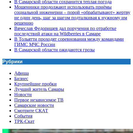
В Самарской области сохранится теплая погода
Мошенники продолжают использовать приёмы
социальной инженерии – порой «обрабатывают» жертву
не один день, шаг за шагом подталкивая к нужному им
решению
Вячеслав Федорищев дал поручения по отработке
последствий атаки на Wildberries в Самаре
В Тольятти проходят соревнования между командами
ГИМС МЧС России
В Самарской области ожидаются грозы
Рубрики
Афиша
Бизнес
Крупнейшие пробки
Лучший житель Самары
Новости
Первое независимое ТВ
Самарские новости
Смотрите СКАТ
События
ТРК-Скат