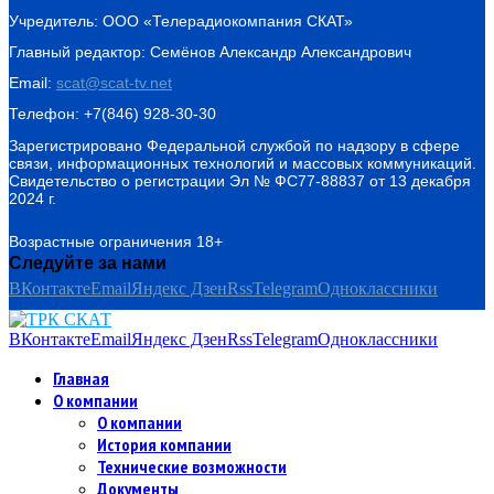
Учредитель: ООО «Телерадиокомпания СКАТ»
Главный редактор: Семёнов Александр Александрович
Email:
scat@scat-tv.net
Телефон: +7(846) 928-30-30
Зарегистрировано Федеральной службой по надзору в сфере
связи, информационных технологий и массовых коммуникаций.
Свидетельство о регистрации Эл № ФС77-88837 от 13 декабря
2024 г.
Возрастные ограничения 18+
Следуйте за нами
ВКонтакте
Email
Яндекс Дзен
Rss
Telegram
Одноклассники
ВКонтакте
Email
Яндекс Дзен
Rss
Telegram
Одноклассники
Главная
О компании
О компании
История компании
Технические возможности
Документы