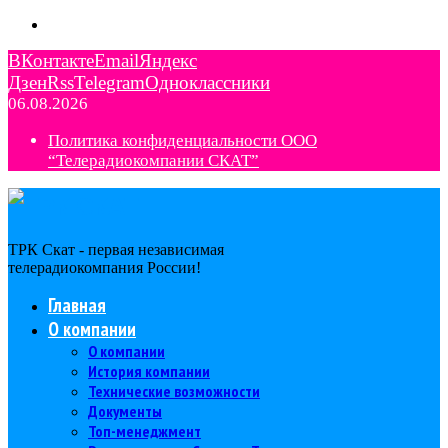
ВКонтакте
Email
Яндекс
Дзен
Rss
Telegram
Одноклассники
06.08.2026
Политика конфиденциальности ООО
“Телерадиокомпании СКАТ”
ТРК Скат - первая независимая
телерадиокомпания Роcсии!
Главная
О компании
О компании
История компании
Технические возможности
Документы
Топ-менеджмент