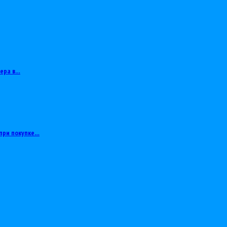
тера в…
при покупке…