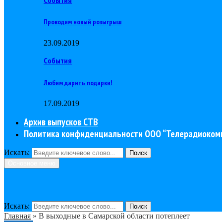
Проводим новый розыгрыш
23.09.2019
События
Любим дарить подарки!
17.09.2019
Архив выпусков СТВ
Политика конфиденциальности ООО “Телерадиоком
Искать:
Поиск
Основное меню
Искать:
Поиск
Главная
»
В выходные в Самарской области потеплеет