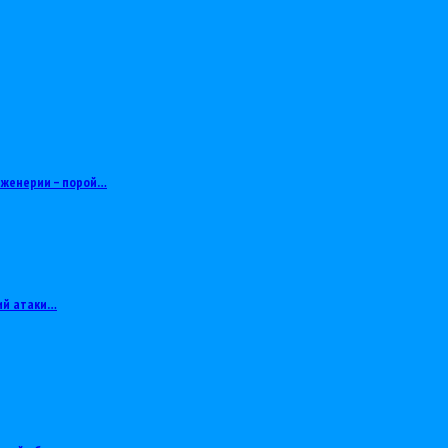
нженерии – порой…
ий атаки…