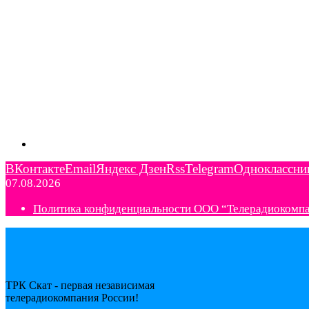
ВКонтакте
Email
Яндекс Дзен
Rss
Telegram
Одноклассни
07.08.2026
Политика конфиденциальности ООО “Телерадиокомп
ТРК Скат - первая независимая
телерадиокомпания Роcсии!