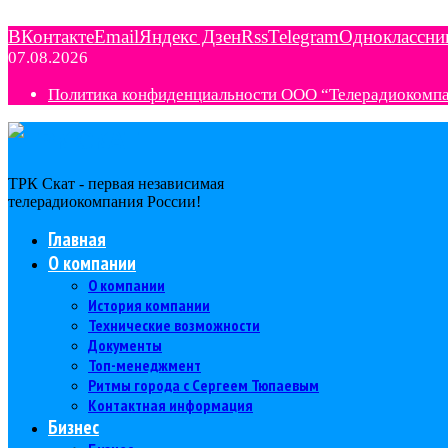
ВКонтакте
Email
Яндекс Дзен
Rss
Telegram
Одноклассни
07.08.2026
Политика конфиденциальности ООО “Телерадиокомп
ТРК Скат - первая независимая
телерадиокомпания Роcсии!
Главная
О компании
О компании
История компании
Технические возможности
Документы
Топ-менеджмент
Ритмы города с Сергеем Тюпаевым
Контактная информация
Бизнес