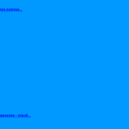
при покупке…
нженерии – порой…