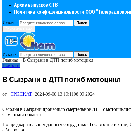
Архив выпусков СТВ
Политика конфиденциальности ООО “Телерадиоком
Искать:
Поиск
Основное меню
Искать:
Поиск
Главная
»
В Сызрани в ДТП погиб мотоцикл
Новости
В Сызрани в ДТП погиб мотоцикл
от
~TPKCKAT~
2024-09-08 13:19:11
08.09.2024
Сегодня в Сызрани произошло смертельное ДТП с мотоциклис
Самарской области.
По предварительным данным сотрудников Госавтоинспекции, 08
с.Уваровка.