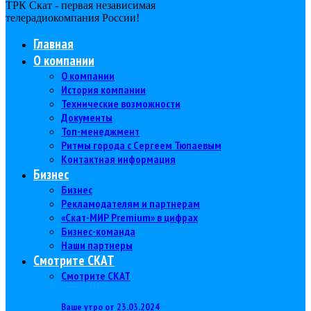
ТРК Скат - первая независимая
телерадиокомпания Роcсии!
Главная
О компании
О компании
История компании
Технические возможности
Документы
Топ-менеджмент
Ритмы города с Сергеем Тюпаевым
Контактная информация
Бизнес
Бизнес
Рекламодателям и партнерам
«Скат-МИР Premium» в цифрах
Бизнес-команда
Наши партнеры
Смотрите СКАТ
Смотрите СКАТ
Ваше утро от 23.03.2024