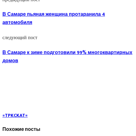
В Самаре пьяная женщина протаранила 4
автомобиля
следующий пост
В Самаре к зиме подготовили 99% многоквартирных
домов
=TPKCKAT=
Похожие посты