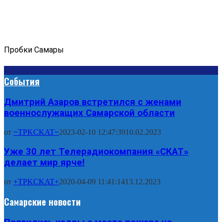
Пробки Самары
События
Дмитрий Азаров встретился с женами
военнослужащих Самарской области
от
~TPKCKAT~
2023-02-10 12:47:39
10.02.2023
Уже 30 лет Телерадиокомпания «СКАТ»
делает мир ярче!
от
+TPKCKAT+
2020-04-09 11:41:14
13.12.2023
Самарские новости