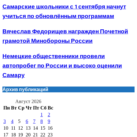
Самарские школьники с 1 сентября начнут
учиться по обновлённым программам
Вячеслав Федорищев награжден Почетной
грамотой Минобороны России
Немецкие общественники провели
автопробег по России и высоко оценили
Самару
Архив публикаций
Август 2026
Пн
Вт
Ср
Чт
Пт
Сб
Вс
1
2
3
4
5
6
7
8
9
10
11
12
13
14
15
16
17
18
19
20
21
22
23