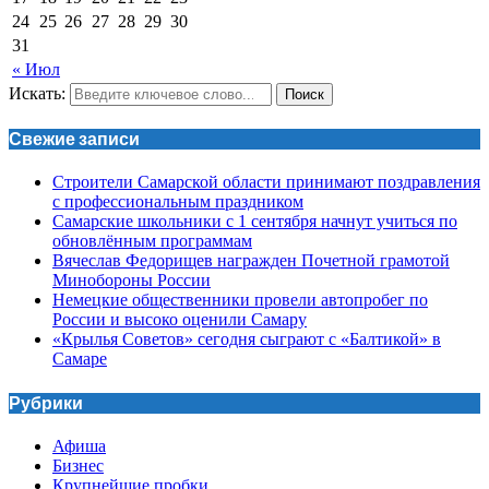
24
25
26
27
28
29
30
31
« Июл
Искать:
Поиск
Свежие записи
Строители Самарской области принимают поздравления
с профессиональным праздником
Самарские школьники с 1 сентября начнут учиться по
обновлённым программам
Вячеслав Федорищев награжден Почетной грамотой
Минобороны России
Немецкие общественники провели автопробег по
России и высоко оценили Самару
«Крылья Советов» сегодня сыграют с «Балтикой» в
Самаре
Рубрики
Афиша
Бизнес
Крупнейшие пробки