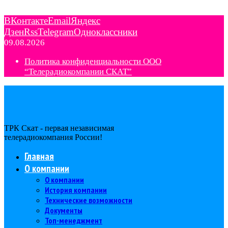
ВКонтакте
Email
Яндекс
Дзен
Rss
Telegram
Одноклассники
09.08.2026
Политика конфиденциальности ООО
“Телерадиокомпании СКАТ”
ТРК Скат - первая независимая
телерадиокомпания Роcсии!
Главная
О компании
О компании
История компании
Технические возможности
Документы
Топ-менеджмент