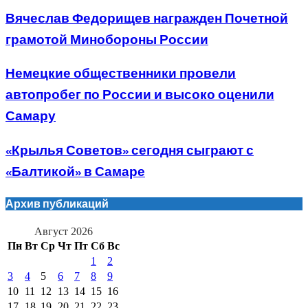
Вячеслав Федорищев награжден Почетной
грамотой Минобороны России
Немецкие общественники провели
автопробег по России и высоко оценили
Самару
«Крылья Советов» сегодня сыграют с
«Балтикой» в Самаре
Архив публикаций
Август 2026
Пн
Вт
Ср
Чт
Пт
Сб
Вс
1
2
3
4
5
6
7
8
9
10
11
12
13
14
15
16
17
18
19
20
21
22
23