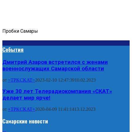
Пробки Самары
События
Дмитрий Азаров встретился с женами
военнослужащих Самарской области
от
~TPKCKAT~
2023-02-10 12:47:39
10.02.2023
Уже 30 лет Телерадиокомпания «СКАТ»
делает мир ярче!
от
+TPKCKAT+
2020-04-09 11:41:14
13.12.2023
Самарские новости