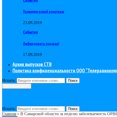
Проводим новый розыгрыш
23.09.2019
События
Любим дарить подарки!
17.09.2019
Архив выпусков СТВ
Политика конфиденциальности ООО “Телерадиоком
Искать:
Поиск
Основное меню
Искать:
Поиск
Главная
»
В Самарской области за неделю заболеваемость ОРВИ