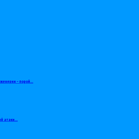
нженерии – порой…
ий атаки…