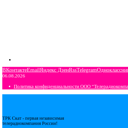
ВКонтакте
Email
Яндекс Дзен
Rss
Telegram
Одноклассни
06.08.2026
Политика конфиденциальности ООО “Телерадиокомп
ТРК Скат - первая независимая
телерадиокомпания Роcсии!